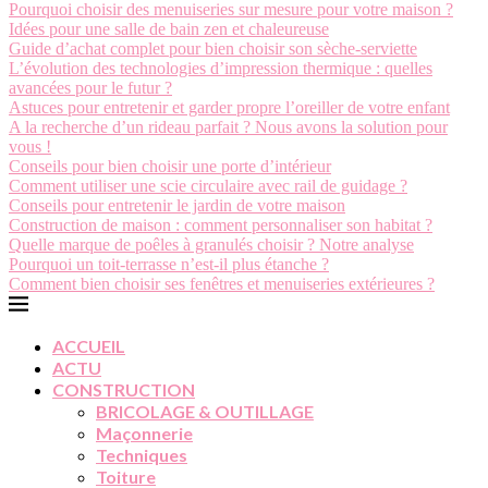
Pourquoi choisir des menuiseries sur mesure pour votre maison ?
Idées pour une salle de bain zen et chaleureuse
Guide d’achat complet pour bien choisir son sèche-serviette
L’évolution des technologies d’impression thermique : quelles
avancées pour le futur ?
Astuces pour entretenir et garder propre l’oreiller de votre enfant
A la recherche d’un rideau parfait ? Nous avons la solution pour
vous !
Conseils pour bien choisir une porte d’intérieur
Comment utiliser une scie circulaire avec rail de guidage ?
Conseils pour entretenir le jardin de votre maison
Construction de maison : comment personnaliser son habitat ?
Quelle marque de poêles à granulés choisir ? Notre analyse
Pourquoi un toit-terrasse n’est-il plus étanche ?
Comment bien choisir ses fenêtres et menuiseries extérieures ?
ACCUEIL
ACTU
CONSTRUCTION
BRICOLAGE & OUTILLAGE
Maçonnerie
Techniques
Toiture