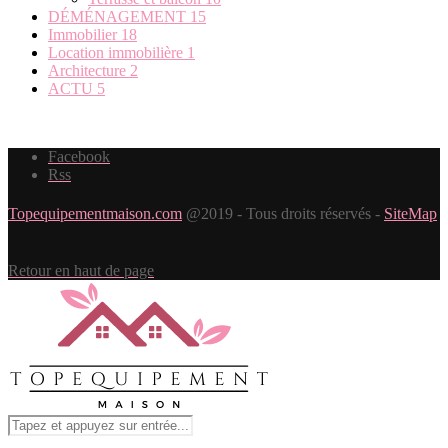
DÉMÉNAGEMENT
15
Immobilier
18
Location immobilière
1
Architecture
2
ACTU
5
Facebook
Rss
Topequipementmaison.com
@2019 - Tous droits réservés -
SiteMap
Retour en haut de page