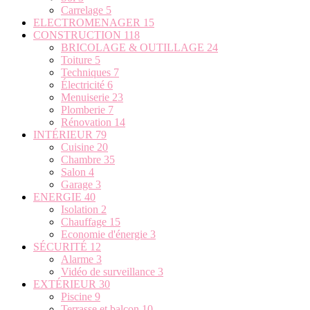
Carrelage
5
ELECTROMENAGER
15
CONSTRUCTION
118
BRICOLAGE & OUTILLAGE
24
Toiture
5
Techniques
7
Électricité
6
Menuiserie
23
Plomberie
7
Rénovation
14
INTÉRIEUR
79
Cuisine
20
Chambre
35
Salon
4
Garage
3
ENERGIE
40
Isolation
2
Chauffage
15
Economie d'énergie
3
SÉCURITÉ
12
Alarme
3
Vidéo de surveillance
3
EXTÉRIEUR
30
Piscine
9
Terrasse et balcon
10