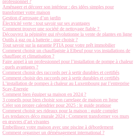
professionnel ?
Aménager et décorer son intérieur : des idées simples pour
transformer votre maison
Gestion d’arrosage d’un jardin
Électricité verte : tout savoir sur ses avantages
Comment trouver une société de nettoyage fiable ?
Découvrez la pépinière qui révolutionne la vente de plantes en ligne
Outils à gaz ou à batterie : que choisir ?
Tout savoir sur la garantie PTIA pour votre prêt immobilier
Comment choisir un chauffagiste à Elbeuf pour vos installations de
chauffage et climatisation ?
Faire appel à un professionnel pour l’installation de pompe à chaleur
: quels avantages ?
Comment choisir des raccords per à sertir durables et certifiés
Comment choisir des raccords per à sertir durables et certifiés
L’installation de pompes à chaleur au Luxembourg par l’entreprise
Scay-Energie
Comment bien équiper sa maison en 2024 ?
3 conseils pour bien choisir son carrelage de maison en ligne
Créer son propre calendrier pour 2025 : le guide pratique
Comment choisir ses rideaux pour la maison : guide complet
Les tendances déco murale 2024 : Comment transformer vos murs
en œuvres d’art vivantes
Embellissez votre maison avec une piscine à débordement
Comment organiser un déménagement international ?