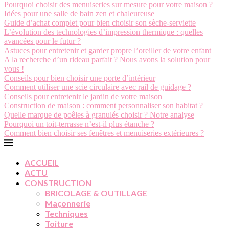
Pourquoi choisir des menuiseries sur mesure pour votre maison ?
Idées pour une salle de bain zen et chaleureuse
Guide d’achat complet pour bien choisir son sèche-serviette
L’évolution des technologies d’impression thermique : quelles
avancées pour le futur ?
Astuces pour entretenir et garder propre l’oreiller de votre enfant
A la recherche d’un rideau parfait ? Nous avons la solution pour
vous !
Conseils pour bien choisir une porte d’intérieur
Comment utiliser une scie circulaire avec rail de guidage ?
Conseils pour entretenir le jardin de votre maison
Construction de maison : comment personnaliser son habitat ?
Quelle marque de poêles à granulés choisir ? Notre analyse
Pourquoi un toit-terrasse n’est-il plus étanche ?
Comment bien choisir ses fenêtres et menuiseries extérieures ?
ACCUEIL
ACTU
CONSTRUCTION
BRICOLAGE & OUTILLAGE
Maçonnerie
Techniques
Toiture