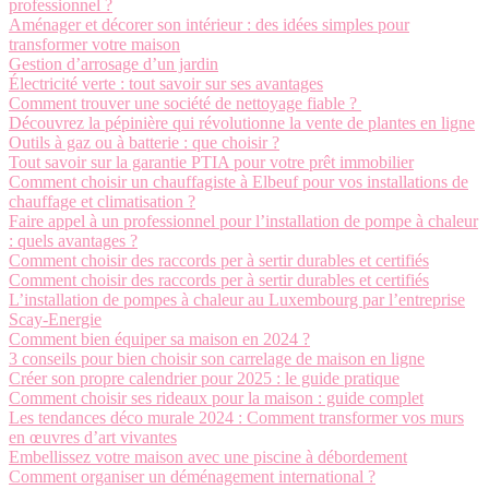
professionnel ?
Aménager et décorer son intérieur : des idées simples pour
transformer votre maison
Gestion d’arrosage d’un jardin
Électricité verte : tout savoir sur ses avantages
Comment trouver une société de nettoyage fiable ?
Découvrez la pépinière qui révolutionne la vente de plantes en ligne
Outils à gaz ou à batterie : que choisir ?
Tout savoir sur la garantie PTIA pour votre prêt immobilier
Comment choisir un chauffagiste à Elbeuf pour vos installations de
chauffage et climatisation ?
Faire appel à un professionnel pour l’installation de pompe à chaleur
: quels avantages ?
Comment choisir des raccords per à sertir durables et certifiés
Comment choisir des raccords per à sertir durables et certifiés
L’installation de pompes à chaleur au Luxembourg par l’entreprise
Scay-Energie
Comment bien équiper sa maison en 2024 ?
3 conseils pour bien choisir son carrelage de maison en ligne
Créer son propre calendrier pour 2025 : le guide pratique
Comment choisir ses rideaux pour la maison : guide complet
Les tendances déco murale 2024 : Comment transformer vos murs
en œuvres d’art vivantes
Embellissez votre maison avec une piscine à débordement
Comment organiser un déménagement international ?