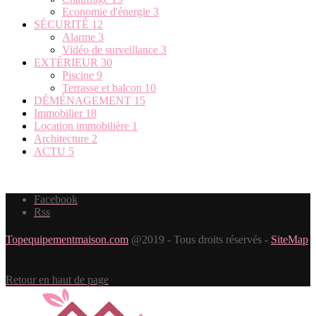
Economie d'énergie
3
SÉCURITÉ
12
Alarme
3
Vidéo de surveillance
3
EXTÉRIEUR
30
Piscine
9
Terrasse et balcon
10
DÉMÉNAGEMENT
15
Immobilier
18
Location immobilière
1
Architecture
2
ACTU
5
Facebook
Rss
Topequipementmaison.com
@2019 - Tous droits réservés -
SiteMap
Retour en haut de page