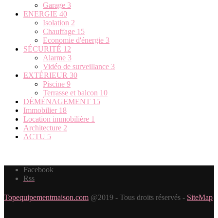
Garage
3
ENERGIE
40
Isolation
2
Chauffage
15
Economie d'énergie
3
SÉCURITÉ
12
Alarme
3
Vidéo de surveillance
3
EXTÉRIEUR
30
Piscine
9
Terrasse et balcon
10
DÉMÉNAGEMENT
15
Immobilier
18
Location immobilière
1
Architecture
2
ACTU
5
Facebook
Rss
Topequipementmaison.com
@2019 - Tous droits réservés -
SiteMap