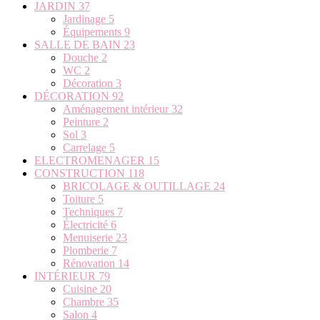
JARDIN
37
Jardinage
5
Équipements
9
SALLE DE BAIN
23
Douche
2
WC
2
Décoration
3
DÉCORATION
92
Aménagement intérieur
32
Peinture
2
Sol
3
Carrelage
5
ELECTROMENAGER
15
CONSTRUCTION
118
BRICOLAGE & OUTILLAGE
24
Toiture
5
Techniques
7
Électricité
6
Menuiserie
23
Plomberie
7
Rénovation
14
INTÉRIEUR
79
Cuisine
20
Chambre
35
Salon
4