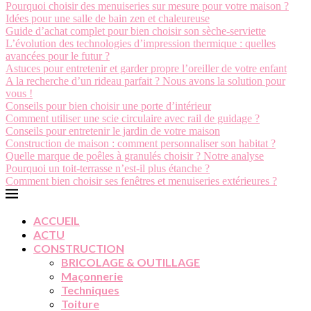
Pourquoi choisir des menuiseries sur mesure pour votre maison ?
Idées pour une salle de bain zen et chaleureuse
Guide d’achat complet pour bien choisir son sèche-serviette
L’évolution des technologies d’impression thermique : quelles
avancées pour le futur ?
Astuces pour entretenir et garder propre l’oreiller de votre enfant
A la recherche d’un rideau parfait ? Nous avons la solution pour
vous !
Conseils pour bien choisir une porte d’intérieur
Comment utiliser une scie circulaire avec rail de guidage ?
Conseils pour entretenir le jardin de votre maison
Construction de maison : comment personnaliser son habitat ?
Quelle marque de poêles à granulés choisir ? Notre analyse
Pourquoi un toit-terrasse n’est-il plus étanche ?
Comment bien choisir ses fenêtres et menuiseries extérieures ?
ACCUEIL
ACTU
CONSTRUCTION
BRICOLAGE & OUTILLAGE
Maçonnerie
Techniques
Toiture