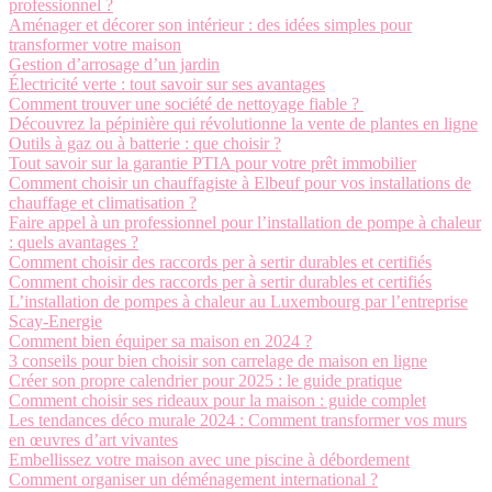
professionnel ?
Aménager et décorer son intérieur : des idées simples pour
transformer votre maison
Gestion d’arrosage d’un jardin
Électricité verte : tout savoir sur ses avantages
Comment trouver une société de nettoyage fiable ?
Découvrez la pépinière qui révolutionne la vente de plantes en ligne
Outils à gaz ou à batterie : que choisir ?
Tout savoir sur la garantie PTIA pour votre prêt immobilier
Comment choisir un chauffagiste à Elbeuf pour vos installations de
chauffage et climatisation ?
Faire appel à un professionnel pour l’installation de pompe à chaleur
: quels avantages ?
Comment choisir des raccords per à sertir durables et certifiés
Comment choisir des raccords per à sertir durables et certifiés
L’installation de pompes à chaleur au Luxembourg par l’entreprise
Scay-Energie
Comment bien équiper sa maison en 2024 ?
3 conseils pour bien choisir son carrelage de maison en ligne
Créer son propre calendrier pour 2025 : le guide pratique
Comment choisir ses rideaux pour la maison : guide complet
Les tendances déco murale 2024 : Comment transformer vos murs
en œuvres d’art vivantes
Embellissez votre maison avec une piscine à débordement
Comment organiser un déménagement international ?