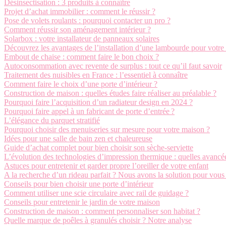
Désinsectisation : 3 produits à connaître
Projet d’achat immobilier : comment le réussir ?
Pose de volets roulants : pourquoi contacter un pro ?
Comment réussir son aménagement intérieur ?
Solarbox : votre installateur de panneaux solaires
Découvrez les avantages de l’installation d’une lambourde pour votre 
Embout de chaise : comment faire le bon choix ?
Autoconsommation avec revente de surplus : tout ce qu’il faut savoir
Traitement des nuisibles en France : l’essentiel à connaître
Comment faire le choix d’une porte d’intérieur ?
Construction de maison : quelles études faire réaliser au préalable ?
Pourquoi faire l’acquisition d’un radiateur design en 2024 ?
Pourquoi faire appel à un fabricant de porte d’entrée ?
L’élégance du parquet stratifié
Pourquoi choisir des menuiseries sur mesure pour votre maison ?
Idées pour une salle de bain zen et chaleureuse
Guide d’achat complet pour bien choisir son sèche-serviette
L’évolution des technologies d’impression thermique : quelles avancée
Astuces pour entretenir et garder propre l’oreiller de votre enfant
A la recherche d’un rideau parfait ? Nous avons la solution pour vous 
Conseils pour bien choisir une porte d’intérieur
Comment utiliser une scie circulaire avec rail de guidage ?
Conseils pour entretenir le jardin de votre maison
Construction de maison : comment personnaliser son habitat ?
Quelle marque de poêles à granulés choisir ? Notre analyse