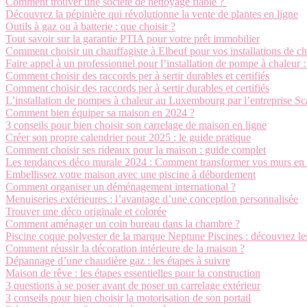
Comment trouver une société de nettoyage fiable ?
Découvrez la pépinière qui révolutionne la vente de plantes en ligne
Outils à gaz ou à batterie : que choisir ?
Tout savoir sur la garantie PTIA pour votre prêt immobilier
Comment choisir un chauffagiste à Elbeuf pour vos installations de cha
Faire appel à un professionnel pour l’installation de pompe à chaleur 
Comment choisir des raccords per à sertir durables et certifiés
Comment choisir des raccords per à sertir durables et certifiés
L’installation de pompes à chaleur au Luxembourg par l’entreprise S
Comment bien équiper sa maison en 2024 ?
3 conseils pour bien choisir son carrelage de maison en ligne
Créer son propre calendrier pour 2025 : le guide pratique
Comment choisir ses rideaux pour la maison : guide complet
Les tendances déco murale 2024 : Comment transformer vos murs en 
Embellissez votre maison avec une piscine à débordement
Comment organiser un déménagement international ?
Menuiseries extérieures : l’avantage d’une conception personnalisée
Trouver une déco originale et colorée
Comment aménager un coin bureau dans la chambre ?
Piscine coque polyester de la marque Neptune Piscines : découvrez le
Comment réussir la décoration intérieure de la maison ?
Dépannage d’une chaudière gaz : les étapes à suivre
Maison de rêve : les étapes essentielles pour la construction
3 questions à se poser avant de poser un carrelage extérieur
3 conseils pour bien choisir la motorisation de son portail