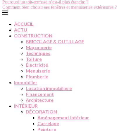
Pourquoi un toit-terrasse n’est-il plus étanche ?
Comment bien choisir ses fenêtres et menuiseries extérieures ?
ACCUEIL
ACTU
CONSTRUCTION
BRICOLAGE & OUTILLAGE
Maçonnerie
Techniques
Toiture
Électricité
Menuiserie
Plomberie
Immobilier
Location immobilière
Financement
Architecture
INTÉRIEUR
DÉCORATION
Aménagement intérieur
Carrelage
Peinture