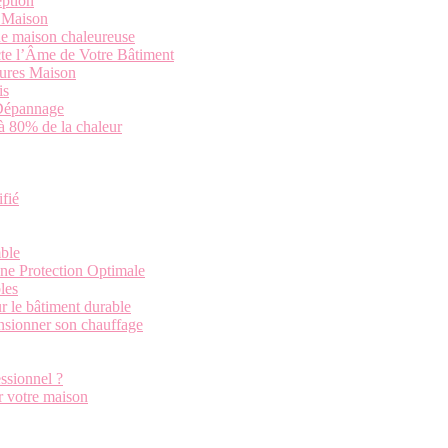
eption
a Maison
ne maison chaleureuse
cte l’Âme de Votre Bâtiment
tures Maison
is
 Dépannage
’à 80% de la chaleur
ifié
ble
une Protection Optimale
les
r le bâtiment durable
ensionner son chauffage
ssionnel ?
r votre maison