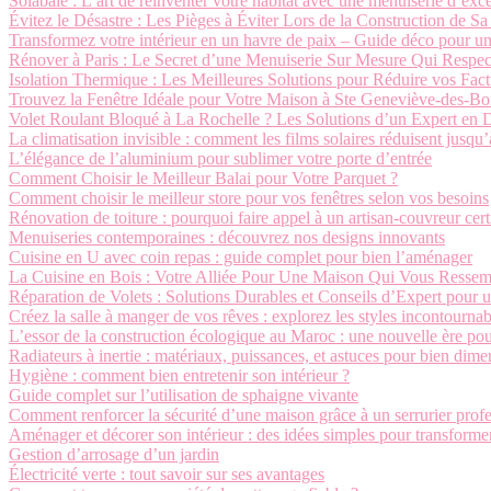
Solabaie : L’art de réinventer votre habitat avec une menuiserie d’exc
Évitez le Désastre : Les Pièges à Éviter Lors de la Construction de S
Transformez votre intérieur en un havre de paix – Guide déco pour u
Rénover à Paris : Le Secret d’une Menuiserie Sur Mesure Qui Respe
Isolation Thermique : Les Meilleures Solutions pour Réduire vos Fac
Trouvez la Fenêtre Idéale pour Votre Maison à Ste Geneviève-des-Bo
Volet Roulant Bloqué à La Rochelle ? Les Solutions d’un Expert en
La climatisation invisible : comment les films solaires réduisent jusqu
L’élégance de l’aluminium pour sublimer votre porte d’entrée
Comment Choisir le Meilleur Balai pour Votre Parquet ?
Comment choisir le meilleur store pour vos fenêtres selon vos besoins
Rénovation de toiture : pourquoi faire appel à un artisan-couvreur cert
Menuiseries contemporaines : découvrez nos designs innovants
Cuisine en U avec coin repas : guide complet pour bien l’aménager
La Cuisine en Bois : Votre Alliée Pour Une Maison Qui Vous Ressem
Réparation de Volets : Solutions Durables et Conseils d’Expert pour 
Créez la salle à manger de vos rêves : explorez les styles incontournab
L’essor de la construction écologique au Maroc : une nouvelle ère pou
Radiateurs à inertie : matériaux, puissances, et astuces pour bien dim
Hygiène : comment bien entretenir son intérieur ?
Guide complet sur l’utilisation de sphaigne vivante
Comment renforcer la sécurité d’une maison grâce à un serrurier profe
Aménager et décorer son intérieur : des idées simples pour transforme
Gestion d’arrosage d’un jardin
Électricité verte : tout savoir sur ses avantages