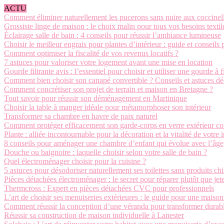
ACTU
Comment éliminer naturellement les pucerons sans nuire aux coccinel
Grossiste linge de maison : le choix malin pour tous vos besoins textil
Éclairage salle de bain : 4 conseils pour réussir l’ambiance lumineuse
Choisir le meilleur engrais pour plantes d’intérieur : guide et conseils 
Comment optimiser la fiscalité de vos revenus locatifs ?
7 astuces pour valoriser votre logement avant une mise en location
Gourde filtrante avis : l’essentiel pour choisir et utiliser une gourde à f
Comment bien choisir son canapé convertible ? Conseils et astuces d
Comment concrétiser son projet de terrain et maison en Bretagne ?
Tout savoir pour réussir son déménagement en Martinique
Choisir la table à manger idéale pour métamorphoser son intérieur
Transformer sa chambre en havre de paix naturel
Comment protéger efficacement son garde-corps en verre extérieur con
Plante : alliée incontournable pour la décoration et la vitalité de votre i
8 conseils pour aménager une chambre d’enfant qui évolue avec l’âge
Douche ou baignoire : laquelle choisir selon votre salle de bain ?
Quel électroménager choisir pour la cuisine ?
5 astuces pour désodoriser naturellement ses toilettes sans produits c
Pièces détachées électroménager : le secret pour réparer plutôt que jet
Thermcross : Expert en pièces détachées CVC pour professionnels
L’art de choisir ses menuiseries extérieures : le guide pour une maiso
Comment réussir la conception d’une véranda pour transformer durabl
Réussir sa construction de maison individuelle à Lanester