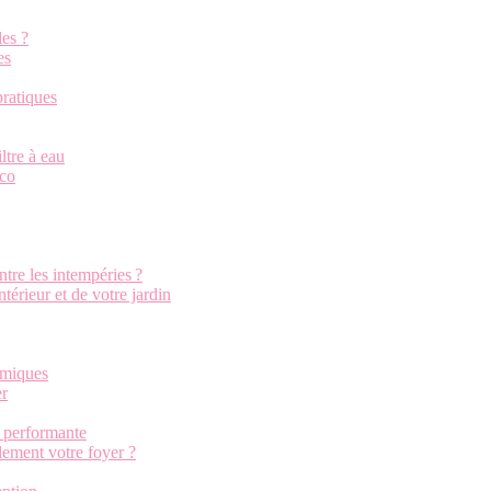
les ?
es
pratiques
iltre à eau
éco
tre les intempéries ?
ntérieur et de votre jardin
himiques
er
n performante
ement votre foyer ?