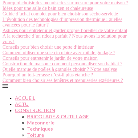
Pourquoi choisir des menuiseries sur mesure pour votre maison ?
Idées pour une salle de bain zen et chaleureuse
Guide d’achat complet pour bien choisir son sèche-serviette
L’évolution des technologies d’impression thermique : quelles
avancées pour le futur ?
Astuces pour entretenir et garder propre l’oreiller de votre enfant
A la recherche d’un rideau parfait ? Nous avons la solution pour
vous !
Conseils pour bien choisir une porte d’intérieur
Comment utiliser une scie circulaire avec rail de guidage ?
Conseils pour entretenir le jardin de votre maison
Construction de maison : comment personnaliser son habitat ?
Quelle marque de poêles à granulés choisir ? Notre analyse
Pourquoi un toit-terrasse n’est-il plus étanche ?
Comment bien choisir ses fenêtres et menuiseries extérieures ?
ACCUEIL
ACTU
CONSTRUCTION
BRICOLAGE & OUTILLAGE
Maçonnerie
Techniques
Toiture