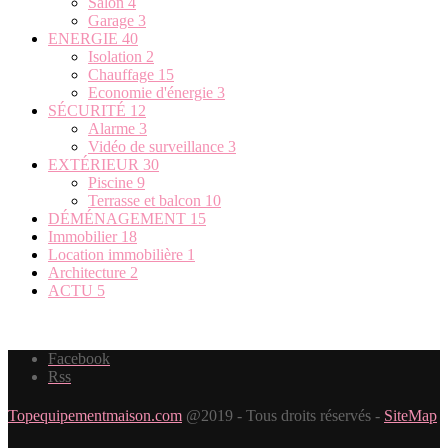
Salon
4
Garage
3
ENERGIE
40
Isolation
2
Chauffage
15
Economie d'énergie
3
SÉCURITÉ
12
Alarme
3
Vidéo de surveillance
3
EXTÉRIEUR
30
Piscine
9
Terrasse et balcon
10
DÉMÉNAGEMENT
15
Immobilier
18
Location immobilière
1
Architecture
2
ACTU
5
Facebook
Rss
Topequipementmaison.com
@2019 - Tous droits réservés -
SiteMap