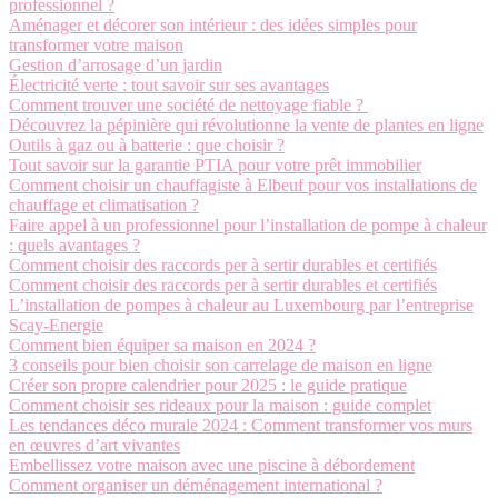
professionnel ?
Aménager et décorer son intérieur : des idées simples pour
transformer votre maison
Gestion d’arrosage d’un jardin
Électricité verte : tout savoir sur ses avantages
Comment trouver une société de nettoyage fiable ?
Découvrez la pépinière qui révolutionne la vente de plantes en ligne
Outils à gaz ou à batterie : que choisir ?
Tout savoir sur la garantie PTIA pour votre prêt immobilier
Comment choisir un chauffagiste à Elbeuf pour vos installations de
chauffage et climatisation ?
Faire appel à un professionnel pour l’installation de pompe à chaleur
: quels avantages ?
Comment choisir des raccords per à sertir durables et certifiés
Comment choisir des raccords per à sertir durables et certifiés
L’installation de pompes à chaleur au Luxembourg par l’entreprise
Scay-Energie
Comment bien équiper sa maison en 2024 ?
3 conseils pour bien choisir son carrelage de maison en ligne
Créer son propre calendrier pour 2025 : le guide pratique
Comment choisir ses rideaux pour la maison : guide complet
Les tendances déco murale 2024 : Comment transformer vos murs
en œuvres d’art vivantes
Embellissez votre maison avec une piscine à débordement
Comment organiser un déménagement international ?