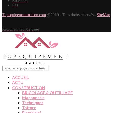
Facebook
Rss
Topequipementmaison.com
@2019 - Tous droits réservés -
SiteMap
Retour en haut de page
ACCUEIL
ACTU
CONSTRUCTION
BRICOLAGE & OUTILLAGE
Maçonnerie
Techniques
Toiture
Électricité