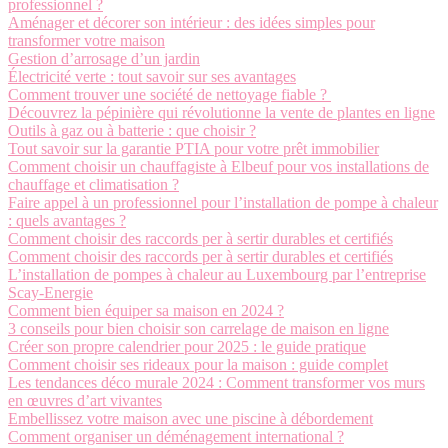
professionnel ?
Aménager et décorer son intérieur : des idées simples pour
transformer votre maison
Gestion d’arrosage d’un jardin
Électricité verte : tout savoir sur ses avantages
Comment trouver une société de nettoyage fiable ?
Découvrez la pépinière qui révolutionne la vente de plantes en ligne
Outils à gaz ou à batterie : que choisir ?
Tout savoir sur la garantie PTIA pour votre prêt immobilier
Comment choisir un chauffagiste à Elbeuf pour vos installations de
chauffage et climatisation ?
Faire appel à un professionnel pour l’installation de pompe à chaleur
: quels avantages ?
Comment choisir des raccords per à sertir durables et certifiés
Comment choisir des raccords per à sertir durables et certifiés
L’installation de pompes à chaleur au Luxembourg par l’entreprise
Scay-Energie
Comment bien équiper sa maison en 2024 ?
3 conseils pour bien choisir son carrelage de maison en ligne
Créer son propre calendrier pour 2025 : le guide pratique
Comment choisir ses rideaux pour la maison : guide complet
Les tendances déco murale 2024 : Comment transformer vos murs
en œuvres d’art vivantes
Embellissez votre maison avec une piscine à débordement
Comment organiser un déménagement international ?