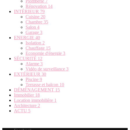
Plomberie
7
Rénovation
14
INTÉRIEUR
79
Cuisine
20
Chambre
35
Salon
4
Garage
3
ENERGIE
40
Isolation
2
Chauffage
15
Economie d'énergie
3
SÉCURITÉ
12
Alarme
3
Vidéo de surveillance
3
EXTÉRIEUR
30
Piscine
9
Terrasse et balcon
10
DÉMÉNAGEMENT
15
Immobilier
18
Location immobilière
1
Architecture
2
ACTU
5