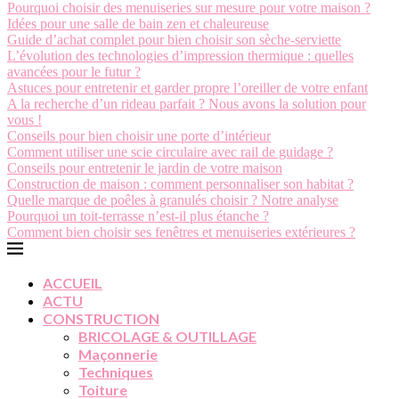
Pourquoi choisir des menuiseries sur mesure pour votre maison ?
Idées pour une salle de bain zen et chaleureuse
Guide d’achat complet pour bien choisir son sèche-serviette
L’évolution des technologies d’impression thermique : quelles
avancées pour le futur ?
Astuces pour entretenir et garder propre l’oreiller de votre enfant
A la recherche d’un rideau parfait ? Nous avons la solution pour
vous !
Conseils pour bien choisir une porte d’intérieur
Comment utiliser une scie circulaire avec rail de guidage ?
Conseils pour entretenir le jardin de votre maison
Construction de maison : comment personnaliser son habitat ?
Quelle marque de poêles à granulés choisir ? Notre analyse
Pourquoi un toit-terrasse n’est-il plus étanche ?
Comment bien choisir ses fenêtres et menuiseries extérieures ?
ACCUEIL
ACTU
CONSTRUCTION
BRICOLAGE & OUTILLAGE
Maçonnerie
Techniques
Toiture