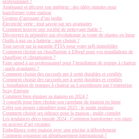
professionnel ?
Aménager et décorer son intérieur : des idées simples pour
transformer votre maison
Gestion d’arrosage d’un jardin
Électricité verte : tout savoir sur ses avantages
Comment trouver une société de nettoyage fiable ?
Découvrez la pépinière qui révolutionne la vente de plantes en ligne
Outils à gaz ou à batterie : que choisir ?
Tout savoir sur la garantie PTIA pour votre prêt immobilier
Comment choisir un chauffagiste à Elbeuf pour vos installations de
chauffage et climatisation ?
Faire appel à un professionnel pour l’installation de pompe à chaleur
: quels avantages ?
Comment choisir des raccords per à sertir durables et certifiés
Comment choisir des raccords per à sertir durables et certifiés
L’installation de pompes à chaleur au Luxembourg par l’entreprise
Scay-Energie
Comment bien équiper sa maison en 2024 ?
3 conseils pour bien choisir son carrelage de maison en ligne
Créer son propre calendrier pour 2025 : le guide pratique
Comment choisir ses rideaux pour la maison : guide complet
Les tendances déco murale 2024 : Comment transformer vos murs
en œuvres d’art vivantes
Embellissez votre maison avec une piscine à débordement
Comment organiser un déménagement international ?