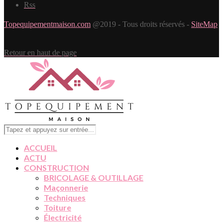
Rss
Topequipementmaison.com
@2019 - Tous droits réservés -
SiteMap
Retour en haut de page
ACCUEIL
ACTU
CONSTRUCTION
BRICOLAGE & OUTILLAGE
Maçonnerie
Techniques
Toiture
Électricité