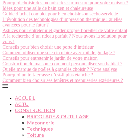
Pourquoi choisir des menuiseries sur mesure pour votre maison ?
Idées pour une salle de bain zen et chaleureuse
Guide d’achat complet pour bien choisir son sèche-serviette
L’évolution des technologies d’impression thermique : quelles
avancées pour le futur ?
Astuces pour entretenir et garder propre l’oreiller de votre enfant
A la recherche d’un rideau parfait ? Nous avons la solution pour
vous !
Conseils pour bien choisir une porte d’intérieur
Comment utiliser une scie circulaire avec rail de guidage ?
Conseils pour entretenir le jardin de votre maison
Construction de maison : comment personnaliser son habitat ?
Quelle marque de poêles à granulés choisir ? Notre analyse
Pourquoi un toit-terrasse n’est-il plus étanche ?
Comment bien choisir ses fenêtres et menuiseries extérieures ?
ACCUEIL
ACTU
CONSTRUCTION
BRICOLAGE & OUTILLAGE
Maçonnerie
Techniques
Toiture