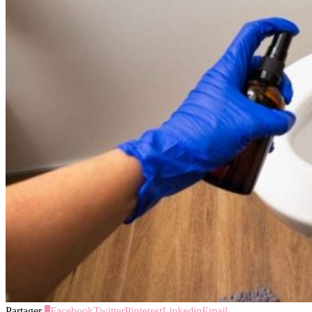
Partager
0
Facebook
Twitter
Pinterest
Linkedin
Email