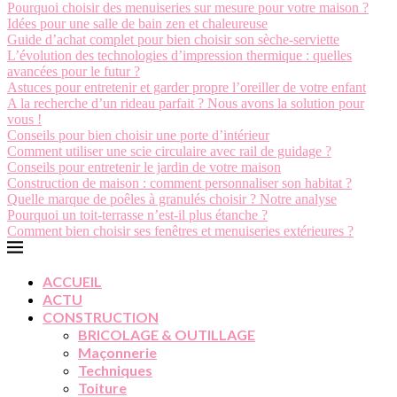
Pourquoi choisir des menuiseries sur mesure pour votre maison ?
Idées pour une salle de bain zen et chaleureuse
Guide d’achat complet pour bien choisir son sèche-serviette
L’évolution des technologies d’impression thermique : quelles
avancées pour le futur ?
Astuces pour entretenir et garder propre l’oreiller de votre enfant
A la recherche d’un rideau parfait ? Nous avons la solution pour
vous !
Conseils pour bien choisir une porte d’intérieur
Comment utiliser une scie circulaire avec rail de guidage ?
Conseils pour entretenir le jardin de votre maison
Construction de maison : comment personnaliser son habitat ?
Quelle marque de poêles à granulés choisir ? Notre analyse
Pourquoi un toit-terrasse n’est-il plus étanche ?
Comment bien choisir ses fenêtres et menuiseries extérieures ?
ACCUEIL
ACTU
CONSTRUCTION
BRICOLAGE & OUTILLAGE
Maçonnerie
Techniques
Toiture