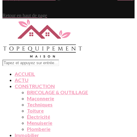
Retour en haut de page
ACCUEIL
ACTU
CONSTRUCTION
BRICOLAGE & OUTILLAGE
Maçonnerie
Techniques
Toiture
Électricité
Menuiserie
Plomberie
Immobilier