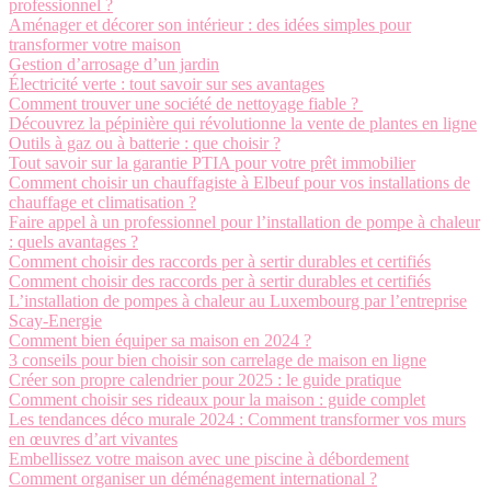
professionnel ?
Aménager et décorer son intérieur : des idées simples pour
transformer votre maison
Gestion d’arrosage d’un jardin
Électricité verte : tout savoir sur ses avantages
Comment trouver une société de nettoyage fiable ?
Découvrez la pépinière qui révolutionne la vente de plantes en ligne
Outils à gaz ou à batterie : que choisir ?
Tout savoir sur la garantie PTIA pour votre prêt immobilier
Comment choisir un chauffagiste à Elbeuf pour vos installations de
chauffage et climatisation ?
Faire appel à un professionnel pour l’installation de pompe à chaleur
: quels avantages ?
Comment choisir des raccords per à sertir durables et certifiés
Comment choisir des raccords per à sertir durables et certifiés
L’installation de pompes à chaleur au Luxembourg par l’entreprise
Scay-Energie
Comment bien équiper sa maison en 2024 ?
3 conseils pour bien choisir son carrelage de maison en ligne
Créer son propre calendrier pour 2025 : le guide pratique
Comment choisir ses rideaux pour la maison : guide complet
Les tendances déco murale 2024 : Comment transformer vos murs
en œuvres d’art vivantes
Embellissez votre maison avec une piscine à débordement
Comment organiser un déménagement international ?