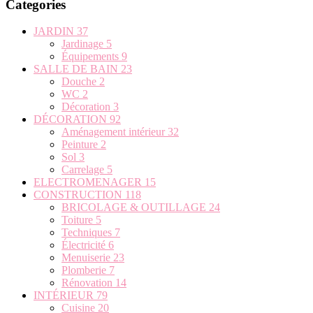
Categories
JARDIN
37
Jardinage
5
Équipements
9
SALLE DE BAIN
23
Douche
2
WC
2
Décoration
3
DÉCORATION
92
Aménagement intérieur
32
Peinture
2
Sol
3
Carrelage
5
ELECTROMENAGER
15
CONSTRUCTION
118
BRICOLAGE & OUTILLAGE
24
Toiture
5
Techniques
7
Électricité
6
Menuiserie
23
Plomberie
7
Rénovation
14
INTÉRIEUR
79
Cuisine
20