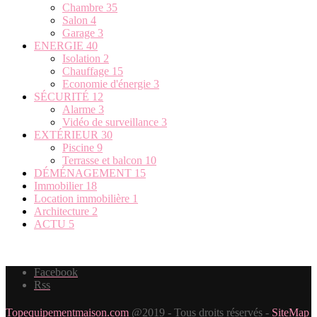
Chambre
35
Salon
4
Garage
3
ENERGIE
40
Isolation
2
Chauffage
15
Economie d'énergie
3
SÉCURITÉ
12
Alarme
3
Vidéo de surveillance
3
EXTÉRIEUR
30
Piscine
9
Terrasse et balcon
10
DÉMÉNAGEMENT
15
Immobilier
18
Location immobilière
1
Architecture
2
ACTU
5
Facebook
Rss
Topequipementmaison.com
@2019 - Tous droits réservés -
SiteMap