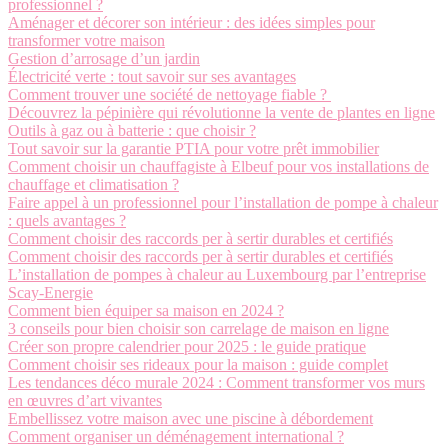
professionnel ?
Aménager et décorer son intérieur : des idées simples pour
transformer votre maison
Gestion d’arrosage d’un jardin
Électricité verte : tout savoir sur ses avantages
Comment trouver une société de nettoyage fiable ?
Découvrez la pépinière qui révolutionne la vente de plantes en ligne
Outils à gaz ou à batterie : que choisir ?
Tout savoir sur la garantie PTIA pour votre prêt immobilier
Comment choisir un chauffagiste à Elbeuf pour vos installations de
chauffage et climatisation ?
Faire appel à un professionnel pour l’installation de pompe à chaleur
: quels avantages ?
Comment choisir des raccords per à sertir durables et certifiés
Comment choisir des raccords per à sertir durables et certifiés
L’installation de pompes à chaleur au Luxembourg par l’entreprise
Scay-Energie
Comment bien équiper sa maison en 2024 ?
3 conseils pour bien choisir son carrelage de maison en ligne
Créer son propre calendrier pour 2025 : le guide pratique
Comment choisir ses rideaux pour la maison : guide complet
Les tendances déco murale 2024 : Comment transformer vos murs
en œuvres d’art vivantes
Embellissez votre maison avec une piscine à débordement
Comment organiser un déménagement international ?