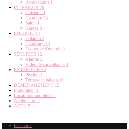
Rénovation
14
INTÉRIEUR
79
Cuisine
20
Chambre
35
Salon
4
Garage
3
ENERGIE
40
Isolation
2
Chauffage
15
Economie d'énergie
3
SÉCURITÉ
12
Alarme
3
Vidéo de surveillance
3
EXTÉRIEUR
30
Piscine
9
Terrasse et balcon
10
DÉMÉNAGEMENT
15
Immobilier
18
Location immobilière
1
Architecture
2
ACTU
5
Facebook