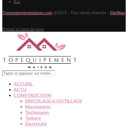
Rss
Topequipementmaison.com
@2019 - Tous droits réservés -
SiteMap
Retour en haut de page
ACCUEIL
ACTU
CONSTRUCTION
BRICOLAGE & OUTILLAGE
Maçonnerie
Techniques
Toiture
Électricité