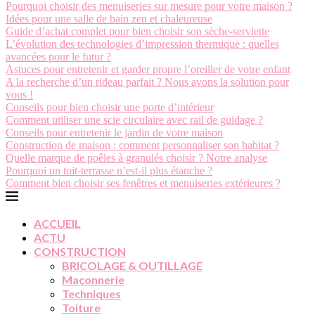
Pourquoi choisir des menuiseries sur mesure pour votre maison ?
Idées pour une salle de bain zen et chaleureuse
Guide d’achat complet pour bien choisir son sèche-serviette
L’évolution des technologies d’impression thermique : quelles
avancées pour le futur ?
Astuces pour entretenir et garder propre l’oreiller de votre enfant
A la recherche d’un rideau parfait ? Nous avons la solution pour
vous !
Conseils pour bien choisir une porte d’intérieur
Comment utiliser une scie circulaire avec rail de guidage ?
Conseils pour entretenir le jardin de votre maison
Construction de maison : comment personnaliser son habitat ?
Quelle marque de poêles à granulés choisir ? Notre analyse
Pourquoi un toit-terrasse n’est-il plus étanche ?
Comment bien choisir ses fenêtres et menuiseries extérieures ?
ACCUEIL
ACTU
CONSTRUCTION
BRICOLAGE & OUTILLAGE
Maçonnerie
Techniques
Toiture