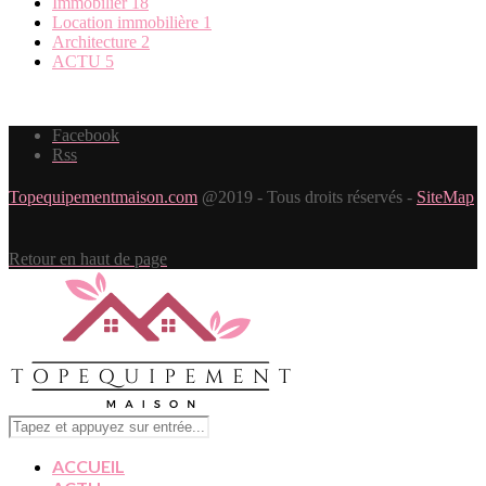
Immobilier
18
Location immobilière
1
Architecture
2
ACTU
5
Facebook
Rss
Topequipementmaison.com
@2019 - Tous droits réservés -
SiteMap
Retour en haut de page
ACCUEIL