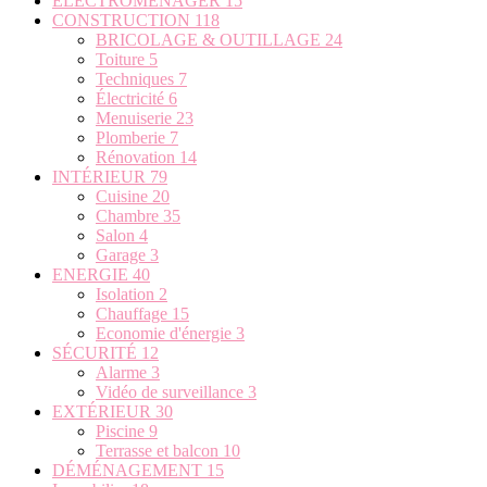
ELECTROMENAGER
15
CONSTRUCTION
118
BRICOLAGE & OUTILLAGE
24
Toiture
5
Techniques
7
Électricité
6
Menuiserie
23
Plomberie
7
Rénovation
14
INTÉRIEUR
79
Cuisine
20
Chambre
35
Salon
4
Garage
3
ENERGIE
40
Isolation
2
Chauffage
15
Economie d'énergie
3
SÉCURITÉ
12
Alarme
3
Vidéo de surveillance
3
EXTÉRIEUR
30
Piscine
9
Terrasse et balcon
10
DÉMÉNAGEMENT
15