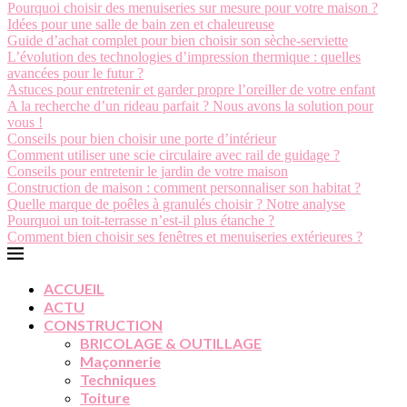
Pourquoi choisir des menuiseries sur mesure pour votre maison ?
Idées pour une salle de bain zen et chaleureuse
Guide d’achat complet pour bien choisir son sèche-serviette
L’évolution des technologies d’impression thermique : quelles
avancées pour le futur ?
Astuces pour entretenir et garder propre l’oreiller de votre enfant
A la recherche d’un rideau parfait ? Nous avons la solution pour
vous !
Conseils pour bien choisir une porte d’intérieur
Comment utiliser une scie circulaire avec rail de guidage ?
Conseils pour entretenir le jardin de votre maison
Construction de maison : comment personnaliser son habitat ?
Quelle marque de poêles à granulés choisir ? Notre analyse
Pourquoi un toit-terrasse n’est-il plus étanche ?
Comment bien choisir ses fenêtres et menuiseries extérieures ?
ACCUEIL
ACTU
CONSTRUCTION
BRICOLAGE & OUTILLAGE
Maçonnerie
Techniques
Toiture