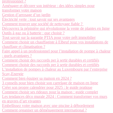
professionnel ?
Aménager et décorer son intérieur : des idées simples pour
transformer votre maison
Gestion d’arrosage d’un jardin
Électricité verte : tout savoir sur ses avantages
Comment trouver une société de nettoyage fiable ?
Découvrez la pépinière qui révolutionne la vente de plantes en ligne
Outils à gaz ou à batterie : que choisir ?
Tout savoir sur la garantie PTIA pour votre prêt immobilier
Comment choisir un chauffagiste à Elbeuf pour vos installations de
chauffage et climatisation ?
Faire appel à un professionnel pour l’installation de pompe à chaleur
: quels avantages ?
Comment choisir des raccords per à sertir durables et certifiés
Comment choisir des raccords per à sertir durables et certifiés
L’installation de pompes à chaleur au Luxembourg par l’entreprise
Scay-Energie
Comment bien équiper sa maison en 2024 ?
3 conseils pour bien choisir son carrelage de maison en ligne
Créer son propre calendrier pour 2025 : le guide pratique
Comment choisir ses rideaux pour la maison : guide complet
Les tendances déco murale 2024 : Comment transformer vos murs
en œuvres d’art vivantes
Embellissez votre maison avec une piscine à débordement
Comment organiser un déménagement international ?