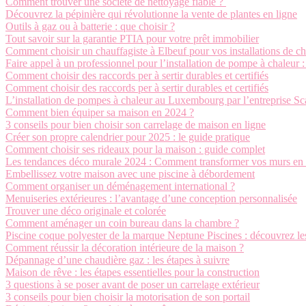
Comment trouver une société de nettoyage fiable ?
Découvrez la pépinière qui révolutionne la vente de plantes en ligne
Outils à gaz ou à batterie : que choisir ?
Tout savoir sur la garantie PTIA pour votre prêt immobilier
Comment choisir un chauffagiste à Elbeuf pour vos installations de cha
Faire appel à un professionnel pour l’installation de pompe à chaleur 
Comment choisir des raccords per à sertir durables et certifiés
Comment choisir des raccords per à sertir durables et certifiés
L’installation de pompes à chaleur au Luxembourg par l’entreprise S
Comment bien équiper sa maison en 2024 ?
3 conseils pour bien choisir son carrelage de maison en ligne
Créer son propre calendrier pour 2025 : le guide pratique
Comment choisir ses rideaux pour la maison : guide complet
Les tendances déco murale 2024 : Comment transformer vos murs en 
Embellissez votre maison avec une piscine à débordement
Comment organiser un déménagement international ?
Menuiseries extérieures : l’avantage d’une conception personnalisée
Trouver une déco originale et colorée
Comment aménager un coin bureau dans la chambre ?
Piscine coque polyester de la marque Neptune Piscines : découvrez le
Comment réussir la décoration intérieure de la maison ?
Dépannage d’une chaudière gaz : les étapes à suivre
Maison de rêve : les étapes essentielles pour la construction
3 questions à se poser avant de poser un carrelage extérieur
3 conseils pour bien choisir la motorisation de son portail