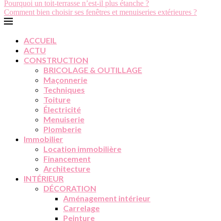
Pourquoi un toit-terrasse n’est-il plus étanche ?
Comment bien choisir ses fenêtres et menuiseries extérieures ?
ACCUEIL
ACTU
CONSTRUCTION
BRICOLAGE & OUTILLAGE
Maçonnerie
Techniques
Toiture
Électricité
Menuiserie
Plomberie
Immobilier
Location immobilière
Financement
Architecture
INTÉRIEUR
DÉCORATION
Aménagement intérieur
Carrelage
Peinture