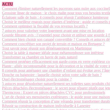
ACTU
Comment éliminer naturellement les pucerons sans nuire aux coccinel
Grossiste linge de maison : le choix malin pour tous vos besoins textil
Éclairage salle de bain : 4 conseils pour réussir l’ambiance lumineuse
Choisir le meilleur engrais pour plantes d’intérieur : guide et conseils 
Comment optimiser la fiscalité de vos revenus locatifs ?
7 astuces pour valoriser votre logement avant une mise en location
Gourde filtrante avis : l’essentiel pour choisir et utiliser une gourde à f
Comment bien choisir son canapé convertible ? Conseils et astuces d
Comment concrétiser son projet de terrain et maison en Bretagne ?
Tout savoir pour réussir son déménagement en Martinique
Choisir la table à manger idéale pour métamorphoser son intérieur
Transformer sa chambre en havre de paix naturel
Comment protéger efficacement son garde-corps en verre extérieur con
Plante : alliée incontournable pour la décoration et la vitalité de votre i
8 conseils pour aménager une chambre d’enfant qui évolue avec l’âge
Douche ou baignoire : laquelle choisir selon votre salle de bain ?
Quel électroménager choisir pour la cuisine ?
5 astuces pour désodoriser naturellement ses toilettes sans produits c
Pièces détachées électroménager : le secret pour réparer plutôt que jet
Thermcross : Expert en pièces détachées CVC pour professionnels
L’art de choisir ses menuiseries extérieures : le guide pour une maiso
Comment réussir la conception d’une véranda pour transformer durabl
Réussir sa construction de maison individuelle à Lanester