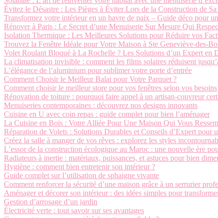
Solabaie : L’art de réinventer votre habitat avec une menuiserie d’exc
Évitez le Désastre : Les Pièges à Éviter Lors de la Construction de S
Transformez votre intérieur en un havre de paix – Guide déco pour u
Rénover à Paris : Le Secret d’une Menuiserie Sur Mesure Qui Respe
Isolation Thermique : Les Meilleures Solutions pour Réduire vos Fac
Trouvez la Fenêtre Idéale pour Votre Maison à Ste Geneviève-des-Bo
Volet Roulant Bloqué à La Rochelle ? Les Solutions d’un Expert en
La climatisation invisible : comment les films solaires réduisent jusqu
L’élégance de l’aluminium pour sublimer votre porte d’entrée
Comment Choisir le Meilleur Balai pour Votre Parquet ?
Comment choisir le meilleur store pour vos fenêtres selon vos besoins
Rénovation de toiture : pourquoi faire appel à un artisan-couvreur cert
Menuiseries contemporaines : découvrez nos designs innovants
Cuisine en U avec coin repas : guide complet pour bien l’aménager
La Cuisine en Bois : Votre Alliée Pour Une Maison Qui Vous Ressem
Réparation de Volets : Solutions Durables et Conseils d’Expert pour 
Créez la salle à manger de vos rêves : explorez les styles incontournab
L’essor de la construction écologique au Maroc : une nouvelle ère pou
Radiateurs à inertie : matériaux, puissances, et astuces pour bien dim
Hygiène : comment bien entretenir son intérieur ?
Guide complet sur l’utilisation de sphaigne vivante
Comment renforcer la sécurité d’une maison grâce à un serrurier profe
Aménager et décorer son intérieur : des idées simples pour transforme
Gestion d’arrosage d’un jardin
Électricité verte : tout savoir sur ses avantages