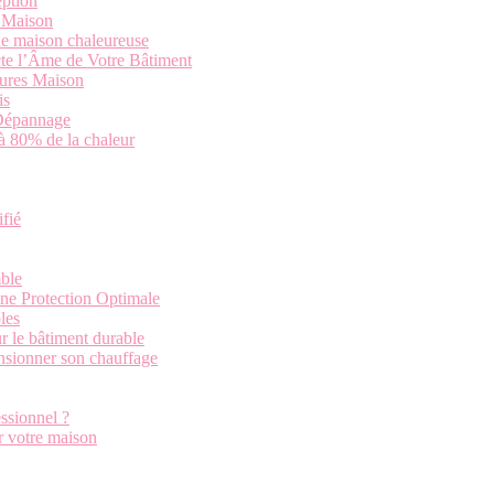
eption
a Maison
ne maison chaleureuse
cte l’Âme de Votre Bâtiment
tures Maison
is
 Dépannage
’à 80% de la chaleur
ifié
ble
une Protection Optimale
les
r le bâtiment durable
ensionner son chauffage
ssionnel ?
r votre maison