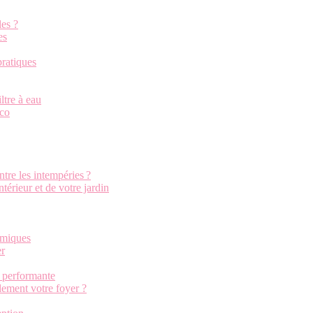
les ?
es
pratiques
iltre à eau
éco
tre les intempéries ?
ntérieur et de votre jardin
himiques
er
n performante
ement votre foyer ?