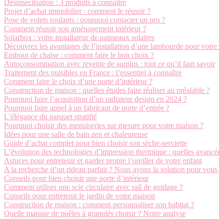
Désinsectisation : 3 produits à connaître
Projet d’achat immobilier : comment le réussir ?
Pose de volets roulants : pourquoi contacter un pro ?
Comment réussir son aménagement intérieur ?
Solarbox : votre installateur de panneaux solaires
Découvrez les avantages de l’installation d’une lambourde pour votre 
Embout de chaise : comment faire le bon choix ?
Autoconsommation avec revente de surplus : tout ce qu’il faut savoir
Traitement des nuisibles en France : l’essentiel à connaître
Comment faire le choix d’une porte d’intérieur ?
Construction de maison : quelles études faire réaliser au préalable ?
Pourquoi faire l’acquisition d’un radiateur design en 2024 ?
Pourquoi faire appel à un fabricant de porte d’entrée ?
L’élégance du parquet stratifié
Pourquoi choisir des menuiseries sur mesure pour votre maison ?
Idées pour une salle de bain zen et chaleureuse
Guide d’achat complet pour bien choisir son sèche-serviette
L’évolution des technologies d’impression thermique : quelles avancée
Astuces pour entretenir et garder propre l’oreiller de votre enfant
A la recherche d’un rideau parfait ? Nous avons la solution pour vous 
Conseils pour bien choisir une porte d’intérieur
Comment utiliser une scie circulaire avec rail de guidage ?
Conseils pour entretenir le jardin de votre maison
Construction de maison : comment personnaliser son habitat ?
Quelle marque de poêles à granulés choisir ? Notre analyse