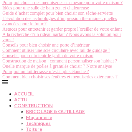
Pourquoi choisir des menuiseries sur mesure pour votre maison ?
Idées pour une salle de bain zen et chaleureuse
Guide d’achat complet pour bien choisir son sèche-serviette
L’évolution des technologies d’impression thermique : quelles
avancées pour le futur ?
Astuces pour entretenir et garder propre l’oreiller de votre enfant
A la recherche d’un rideau parfait ? Nous avons la solution pour
vous !
Conseils pour bien choisir une porte d’intérieur
Comment utiliser une scie circulaire avec rail de guidage ?
Conseils pour entretenir le jardin de votre maison
Construction de maison : comment personnaliser son habitat ?
Quelle marque de poêles à granulés choisir ? Notre analyse
Pourquoi un toit-terrasse n’est-il plus étanche ?
Comment bien choisir ses fenêtres et menuiseries extérieures ?
ACCUEIL
ACTU
CONSTRUCTION
BRICOLAGE & OUTILLAGE
Maçonnerie
Techniques
Toiture