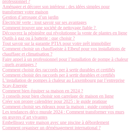
professionnel ?
Aménager et décorer son intérieur : des idées simples pour
transformer votre maison
Gestion d’arrosage d’un jardin
Électricité verte : tout savoir sur ses avantages
Comment trouver une société de nettoyage fiable ?
Découvrez la pépinière qui révolutionne la vente de plantes en ligne
Outils à gaz ou à batterie : que choisir ?
Tout savoir sur la garantie PTIA pour votre prêt immobilier
Comment choisir un chauffagiste à Elbeuf pour vos installations de
chauffage et climatisation ?
Faire appel à un professionnel pour l’installation de pompe à chaleur
: quels avantages ?
Comment choisir des raccords per à sertir durables et certifiés
Comment choisir des raccords per à sertir durables et certifiés
L’installation de pompes à chaleur au Luxembourg par l’entreprise
Scay-Energie
Comment bien équiper sa maison en 2024 ?
3 conseils pour bien choisir son carrelage de maison en ligne
Créer son propre calendrier pour 2025 : le guide pratique
Comment choisir ses rideaux pour la maison : guide complet
Les tendances déco murale 2024 : Comment transformer vos murs
en œuvres d’art vivantes
Embellissez votre maison avec une piscine à débordement
Comment organiser un déménagement international ?