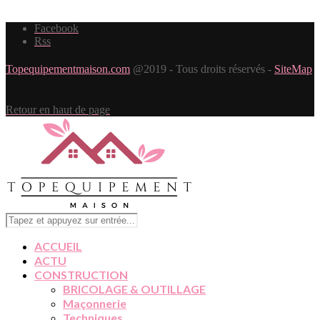
Facebook
Rss
Topequipementmaison.com
@2019 - Tous droits réservés -
SiteMap
Retour en haut de page
ACCUEIL
ACTU
CONSTRUCTION
BRICOLAGE & OUTILLAGE
Maçonnerie
Techniques