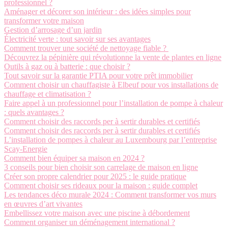
professionnel ?
Aménager et décorer son intérieur : des idées simples pour
transformer votre maison
Gestion d’arrosage d’un jardin
Électricité verte : tout savoir sur ses avantages
Comment trouver une société de nettoyage fiable ?
Découvrez la pépinière qui révolutionne la vente de plantes en ligne
Outils à gaz ou à batterie : que choisir ?
Tout savoir sur la garantie PTIA pour votre prêt immobilier
Comment choisir un chauffagiste à Elbeuf pour vos installations de
chauffage et climatisation ?
Faire appel à un professionnel pour l’installation de pompe à chaleur
: quels avantages ?
Comment choisir des raccords per à sertir durables et certifiés
Comment choisir des raccords per à sertir durables et certifiés
L’installation de pompes à chaleur au Luxembourg par l’entreprise
Scay-Energie
Comment bien équiper sa maison en 2024 ?
3 conseils pour bien choisir son carrelage de maison en ligne
Créer son propre calendrier pour 2025 : le guide pratique
Comment choisir ses rideaux pour la maison : guide complet
Les tendances déco murale 2024 : Comment transformer vos murs
en œuvres d’art vivantes
Embellissez votre maison avec une piscine à débordement
Comment organiser un déménagement international ?