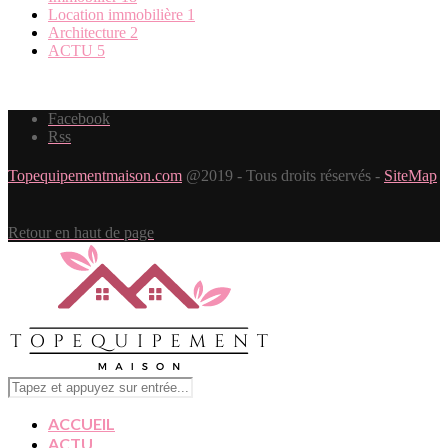
Location immobilière
1
Architecture
2
ACTU
5
Facebook
Rss
Topequipementmaison.com
@2019 - Tous droits réservés -
SiteMap
Retour en haut de page
ACCUEIL
ACTU