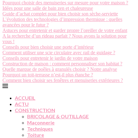
Pourquoi choisir des menuiseries sur mesure pour votre maison ?
Idées pour une salle de bain zen et chaleureuse
Guide d’achat complet pour bien choisir son sèche-serviette
L’évolution des technologies d’impression thermique : quelles
avancées pour le futur ?
Astuces pour entretenir et garder propre l’oreiller de votre enfant
A la recherche d’un rideau parfait ? Nous avons la solution pour
vous !
Conseils pour bien choisir une porte d’intérieur
Comment utiliser une scie circulaire avec rail de guidage ?
Conseils pour entretenir le jardin de votre maison
Construction de maison : comment personnaliser son habitat ?
Quelle marque de poêles à granulés choisir ? Notre analyse
Pourquoi un toit-terrasse n’est-il plus étanche ?
Comment bien choisir ses fenêtres et menuiseries extérieures ?
ACCUEIL
ACTU
CONSTRUCTION
BRICOLAGE & OUTILLAGE
Maçonnerie
Techniques
Toiture