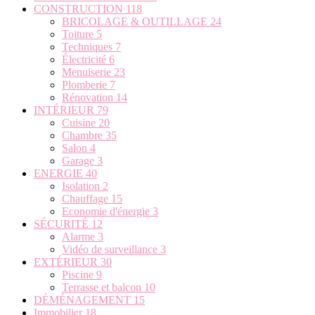
CONSTRUCTION
118
BRICOLAGE & OUTILLAGE
24
Toiture
5
Techniques
7
Électricité
6
Menuiserie
23
Plomberie
7
Rénovation
14
INTÉRIEUR
79
Cuisine
20
Chambre
35
Salon
4
Garage
3
ENERGIE
40
Isolation
2
Chauffage
15
Economie d'énergie
3
SÉCURITÉ
12
Alarme
3
Vidéo de surveillance
3
EXTÉRIEUR
30
Piscine
9
Terrasse et balcon
10
DÉMÉNAGEMENT
15
Immobilier
18