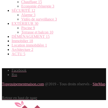
Chauffage
15
Economie d'énergie
3
SÉCURITÉ
12
Alarme
3
Vidéo de surveillance
3
EXTÉRIEUR
30
Piscine
9
Terrasse et balcon
10
DÉMÉNAGEMENT
15
Immobilier
18
Location immobilière
1
Architecture
2
ACTU
5
Facebook
Rss
Topequipementmaison.com
@2019 - Tous droits réservés -
SiteMap
Retour en haut de page