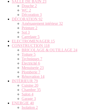
SALLE DE BAIN
23
Douche
2
WC
2
Décoration
3
DÉCORATION
92
Aménagement intérieur
32
Peinture
2
Sol
3
Carrelage
5
ELECTROMENAGER
15
CONSTRUCTION
118
BRICOLAGE & OUTILLAGE
24
Toiture
5
Techniques
7
Électricité
6
Menuiserie
23
Plomberie
7
Rénovation
14
INTÉRIEUR
79
Cuisine
20
Chambre
35
Salon
4
Garage
3
ENERGIE
40
Isolation
2