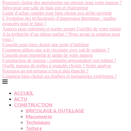
Pourquoi choisir des menuiseries sur mesure pour votre maison ?
Idées pour une salle de bain zen et chaleureuse
Guide d’achat complet pour bien choisir son sèche-serviette
L’évolution des technologies d’impression thermique : quelles
avancées pour le futur ?
Astuces pour entretenir et garder propre l’oreiller de votre enfant
A la recherche d’un rideau parfait ? Nous avons la solution pour
vous !
Conseils pour bien choisir une porte d’intérieur
Comment utiliser une scie circulaire avec rail de guidage ?
Conseils pour entretenir le jardin de votre maison
Construction de maison : comment personnaliser son habitat ?
Quelle marque de poêles à granulés choisir ? Notre analyse
Pourquoi un toit-terrasse n’est-il plus étanche ?
Comment bien choisir ses fenêtres et menuiseries extérieures ?
ACCUEIL
ACTU
CONSTRUCTION
BRICOLAGE & OUTILLAGE
Maçonnerie
Techniques
Toiture