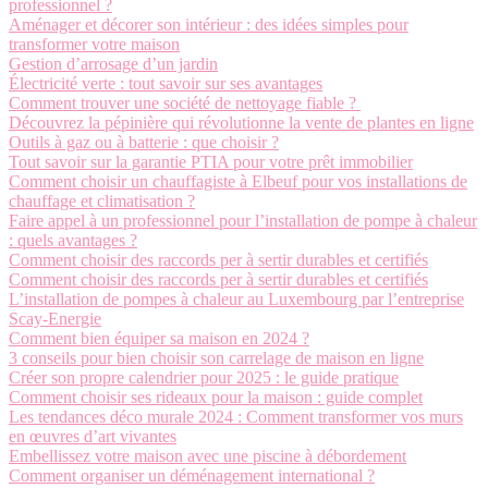
professionnel ?
Aménager et décorer son intérieur : des idées simples pour
transformer votre maison
Gestion d’arrosage d’un jardin
Électricité verte : tout savoir sur ses avantages
Comment trouver une société de nettoyage fiable ?
Découvrez la pépinière qui révolutionne la vente de plantes en ligne
Outils à gaz ou à batterie : que choisir ?
Tout savoir sur la garantie PTIA pour votre prêt immobilier
Comment choisir un chauffagiste à Elbeuf pour vos installations de
chauffage et climatisation ?
Faire appel à un professionnel pour l’installation de pompe à chaleur
: quels avantages ?
Comment choisir des raccords per à sertir durables et certifiés
Comment choisir des raccords per à sertir durables et certifiés
L’installation de pompes à chaleur au Luxembourg par l’entreprise
Scay-Energie
Comment bien équiper sa maison en 2024 ?
3 conseils pour bien choisir son carrelage de maison en ligne
Créer son propre calendrier pour 2025 : le guide pratique
Comment choisir ses rideaux pour la maison : guide complet
Les tendances déco murale 2024 : Comment transformer vos murs
en œuvres d’art vivantes
Embellissez votre maison avec une piscine à débordement
Comment organiser un déménagement international ?