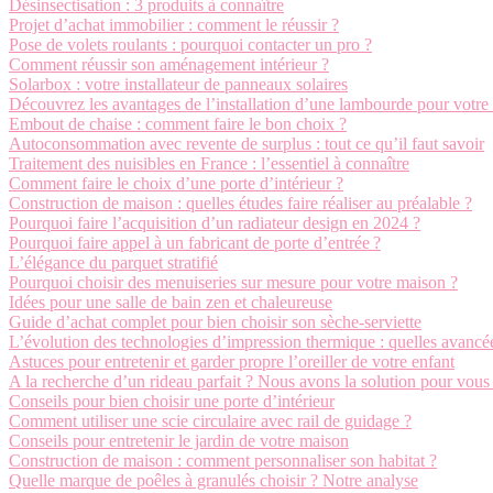
Désinsectisation : 3 produits à connaître
Projet d’achat immobilier : comment le réussir ?
Pose de volets roulants : pourquoi contacter un pro ?
Comment réussir son aménagement intérieur ?
Solarbox : votre installateur de panneaux solaires
Découvrez les avantages de l’installation d’une lambourde pour votre 
Embout de chaise : comment faire le bon choix ?
Autoconsommation avec revente de surplus : tout ce qu’il faut savoir
Traitement des nuisibles en France : l’essentiel à connaître
Comment faire le choix d’une porte d’intérieur ?
Construction de maison : quelles études faire réaliser au préalable ?
Pourquoi faire l’acquisition d’un radiateur design en 2024 ?
Pourquoi faire appel à un fabricant de porte d’entrée ?
L’élégance du parquet stratifié
Pourquoi choisir des menuiseries sur mesure pour votre maison ?
Idées pour une salle de bain zen et chaleureuse
Guide d’achat complet pour bien choisir son sèche-serviette
L’évolution des technologies d’impression thermique : quelles avancée
Astuces pour entretenir et garder propre l’oreiller de votre enfant
A la recherche d’un rideau parfait ? Nous avons la solution pour vous 
Conseils pour bien choisir une porte d’intérieur
Comment utiliser une scie circulaire avec rail de guidage ?
Conseils pour entretenir le jardin de votre maison
Construction de maison : comment personnaliser son habitat ?
Quelle marque de poêles à granulés choisir ? Notre analyse