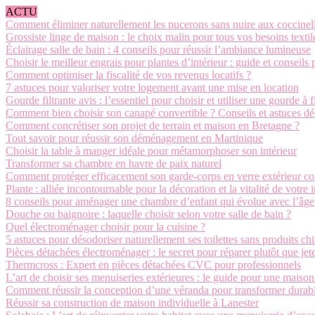
ACTU
Comment éliminer naturellement les pucerons sans nuire aux coccinel
Grossiste linge de maison : le choix malin pour tous vos besoins textil
Éclairage salle de bain : 4 conseils pour réussir l’ambiance lumineuse
Choisir le meilleur engrais pour plantes d’intérieur : guide et conseils 
Comment optimiser la fiscalité de vos revenus locatifs ?
7 astuces pour valoriser votre logement avant une mise en location
Gourde filtrante avis : l’essentiel pour choisir et utiliser une gourde à f
Comment bien choisir son canapé convertible ? Conseils et astuces d
Comment concrétiser son projet de terrain et maison en Bretagne ?
Tout savoir pour réussir son déménagement en Martinique
Choisir la table à manger idéale pour métamorphoser son intérieur
Transformer sa chambre en havre de paix naturel
Comment protéger efficacement son garde-corps en verre extérieur con
Plante : alliée incontournable pour la décoration et la vitalité de votre i
8 conseils pour aménager une chambre d’enfant qui évolue avec l’âge
Douche ou baignoire : laquelle choisir selon votre salle de bain ?
Quel électroménager choisir pour la cuisine ?
5 astuces pour désodoriser naturellement ses toilettes sans produits c
Pièces détachées électroménager : le secret pour réparer plutôt que jet
Thermcross : Expert en pièces détachées CVC pour professionnels
L’art de choisir ses menuiseries extérieures : le guide pour une maiso
Comment réussir la conception d’une véranda pour transformer durabl
Réussir sa construction de maison individuelle à Lanester