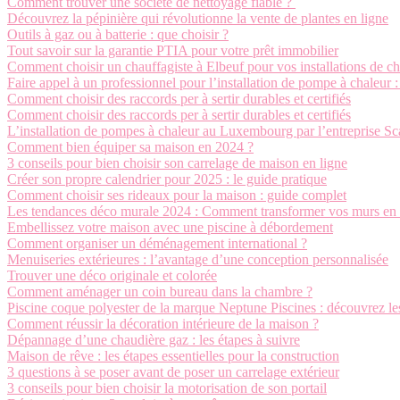
Comment trouver une société de nettoyage fiable ?
Découvrez la pépinière qui révolutionne la vente de plantes en ligne
Outils à gaz ou à batterie : que choisir ?
Tout savoir sur la garantie PTIA pour votre prêt immobilier
Comment choisir un chauffagiste à Elbeuf pour vos installations de cha
Faire appel à un professionnel pour l’installation de pompe à chaleur 
Comment choisir des raccords per à sertir durables et certifiés
Comment choisir des raccords per à sertir durables et certifiés
L’installation de pompes à chaleur au Luxembourg par l’entreprise S
Comment bien équiper sa maison en 2024 ?
3 conseils pour bien choisir son carrelage de maison en ligne
Créer son propre calendrier pour 2025 : le guide pratique
Comment choisir ses rideaux pour la maison : guide complet
Les tendances déco murale 2024 : Comment transformer vos murs en 
Embellissez votre maison avec une piscine à débordement
Comment organiser un déménagement international ?
Menuiseries extérieures : l’avantage d’une conception personnalisée
Trouver une déco originale et colorée
Comment aménager un coin bureau dans la chambre ?
Piscine coque polyester de la marque Neptune Piscines : découvrez le
Comment réussir la décoration intérieure de la maison ?
Dépannage d’une chaudière gaz : les étapes à suivre
Maison de rêve : les étapes essentielles pour la construction
3 questions à se poser avant de poser un carrelage extérieur
3 conseils pour bien choisir la motorisation de son portail