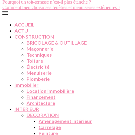
Pourquoi un toit-terrasse n’est-il plus étanche ?
Comment bien choisir ses fenêtres et menuiseries extérieures ?
ACCUEIL
ACTU
CONSTRUCTION
BRICOLAGE & OUTILLAGE
Maçonnerie
Techniques
Toiture
Électricité
Menuiserie
Plomberie
Immobilier
Location immobilière
Financement
Architecture
INTÉRIEUR
DÉCORATION
Aménagement intérieur
Carrelage
Peinture