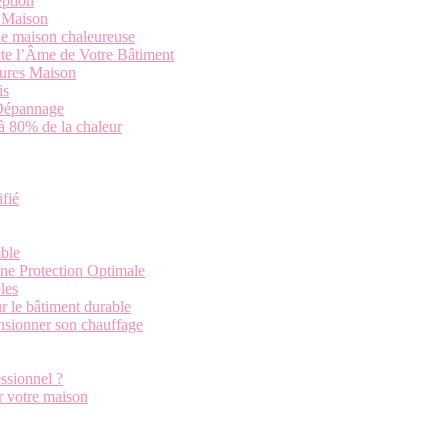
eption
a Maison
ne maison chaleureuse
cte l’Âme de Votre Bâtiment
tures Maison
is
 Dépannage
’à 80% de la chaleur
ifié
ble
une Protection Optimale
les
r le bâtiment durable
ensionner son chauffage
ssionnel ?
r votre maison