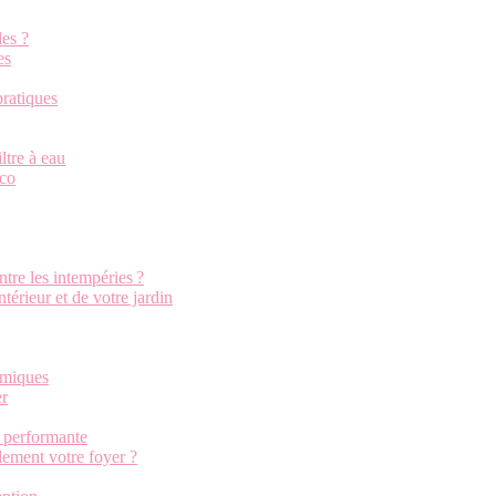
les ?
es
pratiques
iltre à eau
éco
tre les intempéries ?
ntérieur et de votre jardin
himiques
er
n performante
ement votre foyer ?