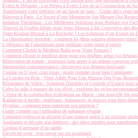
Solabaie : L’art de réinventer votre habitat avec une menuiserie d’exc
Évitez le Désastre : Les Pièges à Éviter Lors de la Construction de S
Transformez votre intérieur en un havre de paix – Guide déco pour u
Rénover à Paris : Le Secret d’une Menuiserie Sur Mesure Qui Respe
Isolation Thermique : Les Meilleures Solutions pour Réduire vos Fac
Trouvez la Fenêtre Idéale pour Votre Maison à Ste Geneviève-des-Bo
Volet Roulant Bloqué à La Rochelle ? Les Solutions d’un Expert en
La climatisation invisible : comment les films solaires réduisent jusqu
L’élégance de l’aluminium pour sublimer votre porte d’entrée
Comment Choisir le Meilleur Balai pour Votre Parquet ?
Comment choisir le meilleur store pour vos fenêtres selon vos besoins
Rénovation de toiture : pourquoi faire appel à un artisan-couvreur cert
Menuiseries contemporaines : découvrez nos designs innovants
Cuisine en U avec coin repas : guide complet pour bien l’aménager
La Cuisine en Bois : Votre Alliée Pour Une Maison Qui Vous Ressem
Réparation de Volets : Solutions Durables et Conseils d’Expert pour 
Créez la salle à manger de vos rêves : explorez les styles incontournab
L’essor de la construction écologique au Maroc : une nouvelle ère pou
Radiateurs à inertie : matériaux, puissances, et astuces pour bien dim
Hygiène : comment bien entretenir son intérieur ?
Guide complet sur l’utilisation de sphaigne vivante
Comment renforcer la sécurité d’une maison grâce à un serrurier profe
Aménager et décorer son intérieur : des idées simples pour transforme
Gestion d’arrosage d’un jardin
Électricité verte : tout savoir sur ses avantages