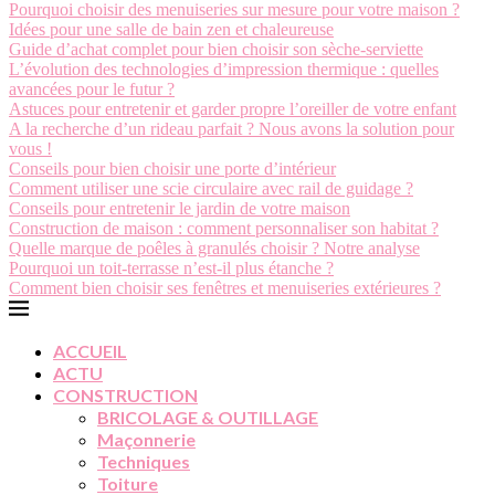
Pourquoi choisir des menuiseries sur mesure pour votre maison ?
Idées pour une salle de bain zen et chaleureuse
Guide d’achat complet pour bien choisir son sèche-serviette
L’évolution des technologies d’impression thermique : quelles
avancées pour le futur ?
Astuces pour entretenir et garder propre l’oreiller de votre enfant
A la recherche d’un rideau parfait ? Nous avons la solution pour
vous !
Conseils pour bien choisir une porte d’intérieur
Comment utiliser une scie circulaire avec rail de guidage ?
Conseils pour entretenir le jardin de votre maison
Construction de maison : comment personnaliser son habitat ?
Quelle marque de poêles à granulés choisir ? Notre analyse
Pourquoi un toit-terrasse n’est-il plus étanche ?
Comment bien choisir ses fenêtres et menuiseries extérieures ?
ACCUEIL
ACTU
CONSTRUCTION
BRICOLAGE & OUTILLAGE
Maçonnerie
Techniques
Toiture