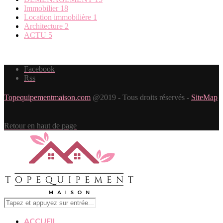
Immobilier
18
Location immobilière
1
Architecture
2
ACTU
5
Facebook
Rss
Topequipementmaison.com
@2019 - Tous droits réservés -
SiteMap
Retour en haut de page
ACCUEIL