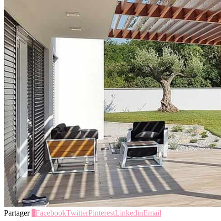
Partager
1
Facebook
Twitter
Pinterest
Linkedin
Email