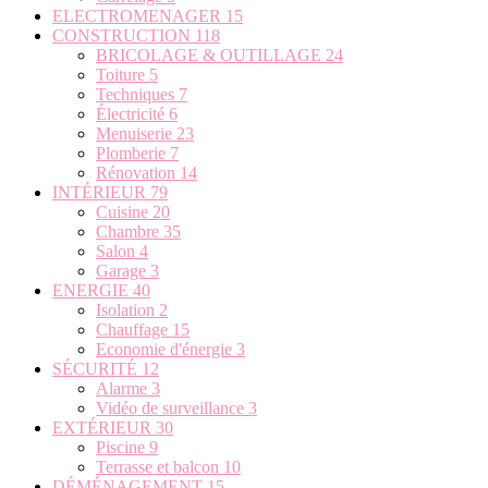
ELECTROMENAGER
15
CONSTRUCTION
118
BRICOLAGE & OUTILLAGE
24
Toiture
5
Techniques
7
Électricité
6
Menuiserie
23
Plomberie
7
Rénovation
14
INTÉRIEUR
79
Cuisine
20
Chambre
35
Salon
4
Garage
3
ENERGIE
40
Isolation
2
Chauffage
15
Economie d'énergie
3
SÉCURITÉ
12
Alarme
3
Vidéo de surveillance
3
EXTÉRIEUR
30
Piscine
9
Terrasse et balcon
10
DÉMÉNAGEMENT
15