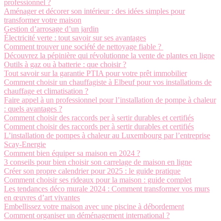
professionnel ?
Aménager et décorer son intérieur : des idées simples pour
transformer votre maison
Gestion d’arrosage d’un jardin
Électricité verte : tout savoir sur ses avantages
Comment trouver une société de nettoyage fiable ?
Découvrez la pépinière qui révolutionne la vente de plantes en ligne
Outils à gaz ou à batterie : que choisir ?
Tout savoir sur la garantie PTIA pour votre prêt immobilier
Comment choisir un chauffagiste à Elbeuf pour vos installations de
chauffage et climatisation ?
Faire appel à un professionnel pour l’installation de pompe à chaleur
: quels avantages ?
Comment choisir des raccords per à sertir durables et certifiés
Comment choisir des raccords per à sertir durables et certifiés
L’installation de pompes à chaleur au Luxembourg par l’entreprise
Scay-Energie
Comment bien équiper sa maison en 2024 ?
3 conseils pour bien choisir son carrelage de maison en ligne
Créer son propre calendrier pour 2025 : le guide pratique
Comment choisir ses rideaux pour la maison : guide complet
Les tendances déco murale 2024 : Comment transformer vos murs
en œuvres d’art vivantes
Embellissez votre maison avec une piscine à débordement
Comment organiser un déménagement international ?