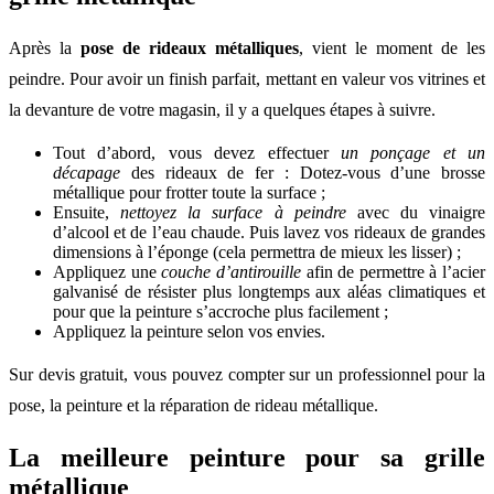
Après la
pose de rideaux m
é
talliques
, vient le moment de les
peindre. Pour avoir un finish parfait, mettant en valeur vos vitrines et
la devanture de votre magasin, il y a quelques étapes à suivre.
Tout d’abord, vous devez effectuer
un pon
ç
age et un
d
é
capage
des rideaux de fer : Dotez-vous d’une brosse
métallique pour frotter toute la surface ;
Ensuite,
nettoyez la surface
à
peindre
avec du vinaigre
d’alcool et de l’eau chaude. Puis lavez vos rideaux de grandes
dimensions à l’éponge (cela permettra de mieux les lisser) ;
Appliquez une
couche d
’
antirouille
afin de permettre à l’acier
galvanisé de résister plus longtemps aux aléas climatiques et
pour que la peinture s’accroche plus facilement ;
Appliquez la peinture selon vos envies.
Sur devis gratuit, vous pouvez compter sur un professionnel pour la
pose, la peinture et la réparation de rideau métallique.
La meilleure peinture pour sa grille
métallique