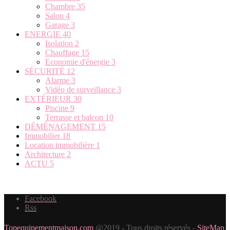
Chambre
35
Salon
4
Garage
3
ENERGIE
40
Isolation
2
Chauffage
15
Economie d'énergie
3
SÉCURITÉ
12
Alarme
3
Vidéo de surveillance
3
EXTÉRIEUR
30
Piscine
9
Terrasse et balcon
10
DÉMÉNAGEMENT
15
Immobilier
18
Location immobilière
1
Architecture
2
ACTU
5
Facebook
Rss
Topequipementmaison.com
@2019 - Tous droits réservés -
SiteMap