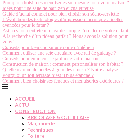
Pourquoi choisir des menuiseries sur mesure pour votre maison ?
Idées pour une salle de bain zen et chaleureuse
Guide d’achat complet pour bien choisir son sèche-serviette
L’évolution des technologies d’impression thermique : quelles
avancées pour le futur ?
Astuces pour entretenir et garder propre l’oreiller de votre enfant
A la recherche d’un rideau parfait ? Nous avons la solution pour
vous !
Conseils pour bien choisir une porte d’intérieur
Comment utiliser une scie circulaire avec rail de guidage ?
Conseils pour entretenir le jardin de votre maison
Construction de maison : comment personnaliser son habitat ?
Quelle marque de poêles à granulés choisir ? Notre analyse
Pourquoi un toit-terrasse n’est-il plus étanche ?
Comment bien choisir ses fenêtres et menuiseries extérieures ?
ACCUEIL
ACTU
CONSTRUCTION
BRICOLAGE & OUTILLAGE
Maçonnerie
Techniques
Toiture