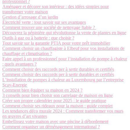
professionnel ?
Aménager et décorer son intérieur : des idées simples pour
transformer votre maison
Gestion d’arrosage d’un jardin
Électricité verte : tout savoir sur ses avantages
Comment trouver une société de nettoyage fiable ?
Découvrez la pépinière qui révolutionne la vente de plantes en ligne
Outils à gaz ou à batterie : que choisir ?
Tout savoir sur la garantie PTIA pour votre prêt immobilier
Comment choisir un chauffagiste à Elbeuf pour vos installations de
chauffage et climatisation ?
Faire appel à un professionnel pour l’installation de pompe à chaleur
: quels avantages ?
Comment choisir des raccords per à sertir durables et certifiés
Comment choisir des raccords per à sertir durables et certifiés
L’installation de pompes à chaleur au Luxembourg par l’entreprise
Scay-Energie
Comment bien équiper sa maison en 2024 ?
3 conseils pour bien choisir son carrelage de maison en ligne
Créer son propre calendrier pour 2025 : le guide pratique
Comment choisir ses rideaux pour la maison : guide complet
Les tendances déco murale 2024 : Comment transformer vos murs
en œuvres d’art vivantes
Embellissez votre maison avec une piscine à débordement
Comment organiser un déménagement international ?