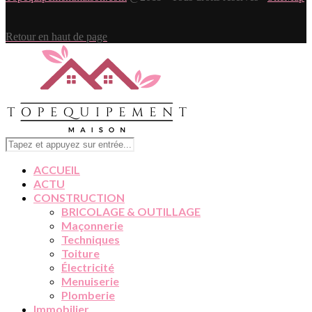
Retour en haut de page
ACCUEIL
ACTU
CONSTRUCTION
BRICOLAGE & OUTILLAGE
Maçonnerie
Techniques
Toiture
Électricité
Menuiserie
Plomberie
Immobilier