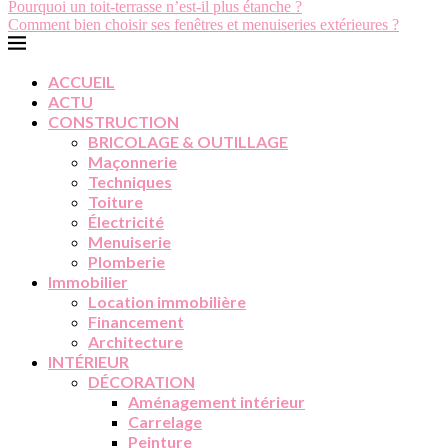
Pourquoi un toit-terrasse n’est-il plus étanche ?
Comment bien choisir ses fenêtres et menuiseries extérieures ?
ACCUEIL
ACTU
CONSTRUCTION
BRICOLAGE & OUTILLAGE
Maçonnerie
Techniques
Toiture
Électricité
Menuiserie
Plomberie
Immobilier
Location immobilière
Financement
Architecture
INTÉRIEUR
DÉCORATION
Aménagement intérieur
Carrelage
Peinture