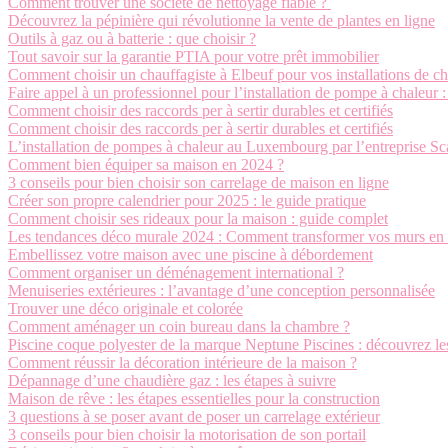
Comment trouver une société de nettoyage fiable ?
Découvrez la pépinière qui révolutionne la vente de plantes en ligne
Outils à gaz ou à batterie : que choisir ?
Tout savoir sur la garantie PTIA pour votre prêt immobilier
Comment choisir un chauffagiste à Elbeuf pour vos installations de cha
Faire appel à un professionnel pour l’installation de pompe à chaleur 
Comment choisir des raccords per à sertir durables et certifiés
Comment choisir des raccords per à sertir durables et certifiés
L’installation de pompes à chaleur au Luxembourg par l’entreprise S
Comment bien équiper sa maison en 2024 ?
3 conseils pour bien choisir son carrelage de maison en ligne
Créer son propre calendrier pour 2025 : le guide pratique
Comment choisir ses rideaux pour la maison : guide complet
Les tendances déco murale 2024 : Comment transformer vos murs en 
Embellissez votre maison avec une piscine à débordement
Comment organiser un déménagement international ?
Menuiseries extérieures : l’avantage d’une conception personnalisée
Trouver une déco originale et colorée
Comment aménager un coin bureau dans la chambre ?
Piscine coque polyester de la marque Neptune Piscines : découvrez le
Comment réussir la décoration intérieure de la maison ?
Dépannage d’une chaudière gaz : les étapes à suivre
Maison de rêve : les étapes essentielles pour la construction
3 questions à se poser avant de poser un carrelage extérieur
3 conseils pour bien choisir la motorisation de son portail