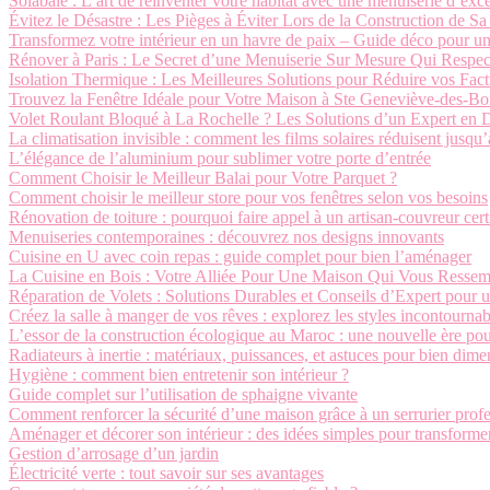
Solabaie : L’art de réinventer votre habitat avec une menuiserie d’exc
Évitez le Désastre : Les Pièges à Éviter Lors de la Construction de S
Transformez votre intérieur en un havre de paix – Guide déco pour u
Rénover à Paris : Le Secret d’une Menuiserie Sur Mesure Qui Respe
Isolation Thermique : Les Meilleures Solutions pour Réduire vos Fac
Trouvez la Fenêtre Idéale pour Votre Maison à Ste Geneviève-des-Bo
Volet Roulant Bloqué à La Rochelle ? Les Solutions d’un Expert en
La climatisation invisible : comment les films solaires réduisent jusqu
L’élégance de l’aluminium pour sublimer votre porte d’entrée
Comment Choisir le Meilleur Balai pour Votre Parquet ?
Comment choisir le meilleur store pour vos fenêtres selon vos besoins
Rénovation de toiture : pourquoi faire appel à un artisan-couvreur cert
Menuiseries contemporaines : découvrez nos designs innovants
Cuisine en U avec coin repas : guide complet pour bien l’aménager
La Cuisine en Bois : Votre Alliée Pour Une Maison Qui Vous Ressem
Réparation de Volets : Solutions Durables et Conseils d’Expert pour 
Créez la salle à manger de vos rêves : explorez les styles incontournab
L’essor de la construction écologique au Maroc : une nouvelle ère pou
Radiateurs à inertie : matériaux, puissances, et astuces pour bien dim
Hygiène : comment bien entretenir son intérieur ?
Guide complet sur l’utilisation de sphaigne vivante
Comment renforcer la sécurité d’une maison grâce à un serrurier profe
Aménager et décorer son intérieur : des idées simples pour transforme
Gestion d’arrosage d’un jardin
Électricité verte : tout savoir sur ses avantages