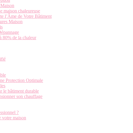
eption
a Maison
ne maison chaleureuse
cte l’Âme de Votre Bâtiment
tures Maison
is
 Dépannage
’à 80% de la chaleur
ifié
ble
une Protection Optimale
les
r le bâtiment durable
ensionner son chauffage
ssionnel ?
r votre maison