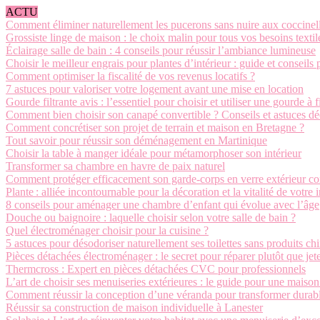
ACTU
Comment éliminer naturellement les pucerons sans nuire aux coccinel
Grossiste linge de maison : le choix malin pour tous vos besoins textil
Éclairage salle de bain : 4 conseils pour réussir l’ambiance lumineuse
Choisir le meilleur engrais pour plantes d’intérieur : guide et conseils 
Comment optimiser la fiscalité de vos revenus locatifs ?
7 astuces pour valoriser votre logement avant une mise en location
Gourde filtrante avis : l’essentiel pour choisir et utiliser une gourde à f
Comment bien choisir son canapé convertible ? Conseils et astuces d
Comment concrétiser son projet de terrain et maison en Bretagne ?
Tout savoir pour réussir son déménagement en Martinique
Choisir la table à manger idéale pour métamorphoser son intérieur
Transformer sa chambre en havre de paix naturel
Comment protéger efficacement son garde-corps en verre extérieur con
Plante : alliée incontournable pour la décoration et la vitalité de votre i
8 conseils pour aménager une chambre d’enfant qui évolue avec l’âge
Douche ou baignoire : laquelle choisir selon votre salle de bain ?
Quel électroménager choisir pour la cuisine ?
5 astuces pour désodoriser naturellement ses toilettes sans produits c
Pièces détachées électroménager : le secret pour réparer plutôt que jet
Thermcross : Expert en pièces détachées CVC pour professionnels
L’art de choisir ses menuiseries extérieures : le guide pour une maiso
Comment réussir la conception d’une véranda pour transformer durabl
Réussir sa construction de maison individuelle à Lanester