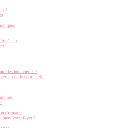
les ?
es
pratiques
iltre à eau
éco
tre les intempéries ?
ntérieur et de votre jardin
himiques
er
n performante
ement votre foyer ?