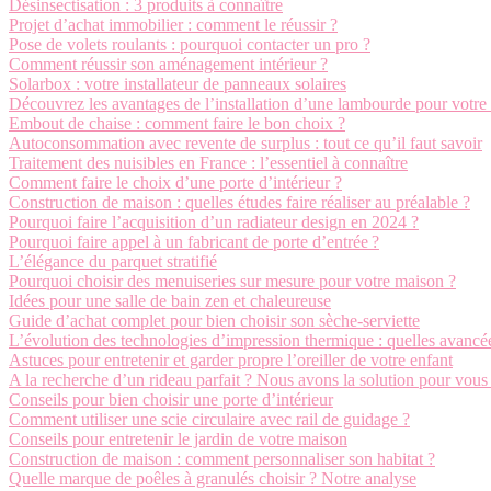
Désinsectisation : 3 produits à connaître
Projet d’achat immobilier : comment le réussir ?
Pose de volets roulants : pourquoi contacter un pro ?
Comment réussir son aménagement intérieur ?
Solarbox : votre installateur de panneaux solaires
Découvrez les avantages de l’installation d’une lambourde pour votre 
Embout de chaise : comment faire le bon choix ?
Autoconsommation avec revente de surplus : tout ce qu’il faut savoir
Traitement des nuisibles en France : l’essentiel à connaître
Comment faire le choix d’une porte d’intérieur ?
Construction de maison : quelles études faire réaliser au préalable ?
Pourquoi faire l’acquisition d’un radiateur design en 2024 ?
Pourquoi faire appel à un fabricant de porte d’entrée ?
L’élégance du parquet stratifié
Pourquoi choisir des menuiseries sur mesure pour votre maison ?
Idées pour une salle de bain zen et chaleureuse
Guide d’achat complet pour bien choisir son sèche-serviette
L’évolution des technologies d’impression thermique : quelles avancée
Astuces pour entretenir et garder propre l’oreiller de votre enfant
A la recherche d’un rideau parfait ? Nous avons la solution pour vous 
Conseils pour bien choisir une porte d’intérieur
Comment utiliser une scie circulaire avec rail de guidage ?
Conseils pour entretenir le jardin de votre maison
Construction de maison : comment personnaliser son habitat ?
Quelle marque de poêles à granulés choisir ? Notre analyse