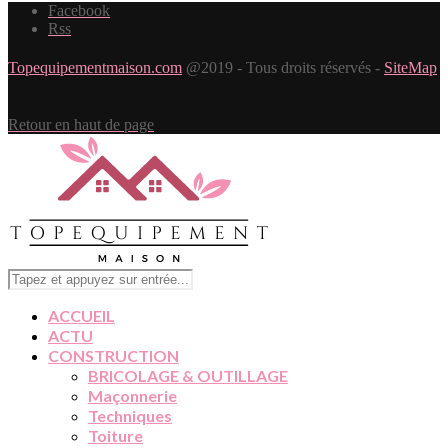
Facebook
Rss
Topequipementmaison.com
@2019 - Tous droits réservés -
SiteMap
Retour en haut de page
ACCUEIL
ACTU
CONSTRUCTION
BRICOLAGE & OUTILLAGE
Maçonnerie
Techniques
Toiture