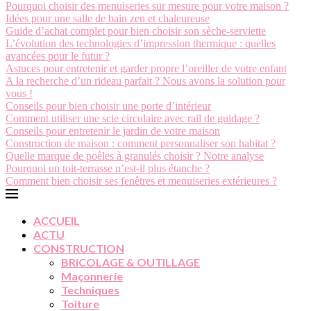
Pourquoi choisir des menuiseries sur mesure pour votre maison ?
Idées pour une salle de bain zen et chaleureuse
Guide d’achat complet pour bien choisir son sèche-serviette
L’évolution des technologies d’impression thermique : quelles
avancées pour le futur ?
Astuces pour entretenir et garder propre l’oreiller de votre enfant
A la recherche d’un rideau parfait ? Nous avons la solution pour
vous !
Conseils pour bien choisir une porte d’intérieur
Comment utiliser une scie circulaire avec rail de guidage ?
Conseils pour entretenir le jardin de votre maison
Construction de maison : comment personnaliser son habitat ?
Quelle marque de poêles à granulés choisir ? Notre analyse
Pourquoi un toit-terrasse n’est-il plus étanche ?
Comment bien choisir ses fenêtres et menuiseries extérieures ?
ACCUEIL
ACTU
CONSTRUCTION
BRICOLAGE & OUTILLAGE
Maçonnerie
Techniques
Toiture