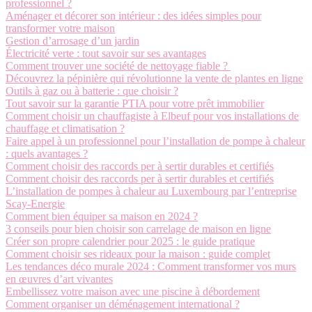
professionnel ?
Aménager et décorer son intérieur : des idées simples pour
transformer votre maison
Gestion d’arrosage d’un jardin
Électricité verte : tout savoir sur ses avantages
Comment trouver une société de nettoyage fiable ?
Découvrez la pépinière qui révolutionne la vente de plantes en ligne
Outils à gaz ou à batterie : que choisir ?
Tout savoir sur la garantie PTIA pour votre prêt immobilier
Comment choisir un chauffagiste à Elbeuf pour vos installations de
chauffage et climatisation ?
Faire appel à un professionnel pour l’installation de pompe à chaleur
: quels avantages ?
Comment choisir des raccords per à sertir durables et certifiés
Comment choisir des raccords per à sertir durables et certifiés
L’installation de pompes à chaleur au Luxembourg par l’entreprise
Scay-Energie
Comment bien équiper sa maison en 2024 ?
3 conseils pour bien choisir son carrelage de maison en ligne
Créer son propre calendrier pour 2025 : le guide pratique
Comment choisir ses rideaux pour la maison : guide complet
Les tendances déco murale 2024 : Comment transformer vos murs
en œuvres d’art vivantes
Embellissez votre maison avec une piscine à débordement
Comment organiser un déménagement international ?