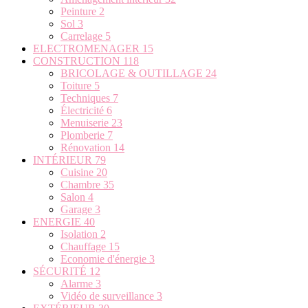
Peinture
2
Sol
3
Carrelage
5
ELECTROMENAGER
15
CONSTRUCTION
118
BRICOLAGE & OUTILLAGE
24
Toiture
5
Techniques
7
Électricité
6
Menuiserie
23
Plomberie
7
Rénovation
14
INTÉRIEUR
79
Cuisine
20
Chambre
35
Salon
4
Garage
3
ENERGIE
40
Isolation
2
Chauffage
15
Economie d'énergie
3
SÉCURITÉ
12
Alarme
3
Vidéo de surveillance
3