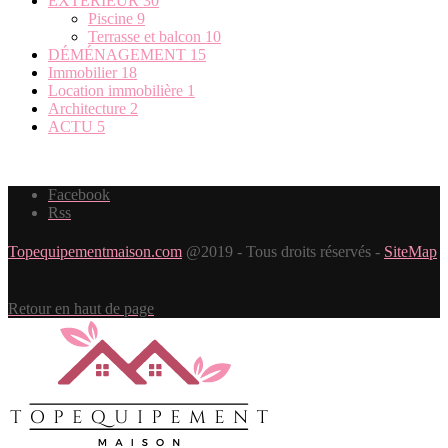
EXTÉRIEUR
30
Piscine
9
Terrasse et balcon
10
DÉMÉNAGEMENT
15
Immobilier
18
Location immobilière
1
Architecture
2
ACTU
5
Facebook
Rss
Topequipementmaison.com
@2019 - Tous droits réservés -
SiteMap
Retour en haut de page