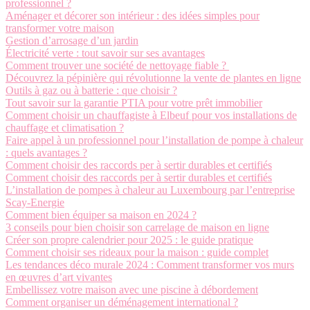
professionnel ?
Aménager et décorer son intérieur : des idées simples pour
transformer votre maison
Gestion d’arrosage d’un jardin
Électricité verte : tout savoir sur ses avantages
Comment trouver une société de nettoyage fiable ?
Découvrez la pépinière qui révolutionne la vente de plantes en ligne
Outils à gaz ou à batterie : que choisir ?
Tout savoir sur la garantie PTIA pour votre prêt immobilier
Comment choisir un chauffagiste à Elbeuf pour vos installations de
chauffage et climatisation ?
Faire appel à un professionnel pour l’installation de pompe à chaleur
: quels avantages ?
Comment choisir des raccords per à sertir durables et certifiés
Comment choisir des raccords per à sertir durables et certifiés
L’installation de pompes à chaleur au Luxembourg par l’entreprise
Scay-Energie
Comment bien équiper sa maison en 2024 ?
3 conseils pour bien choisir son carrelage de maison en ligne
Créer son propre calendrier pour 2025 : le guide pratique
Comment choisir ses rideaux pour la maison : guide complet
Les tendances déco murale 2024 : Comment transformer vos murs
en œuvres d’art vivantes
Embellissez votre maison avec une piscine à débordement
Comment organiser un déménagement international ?