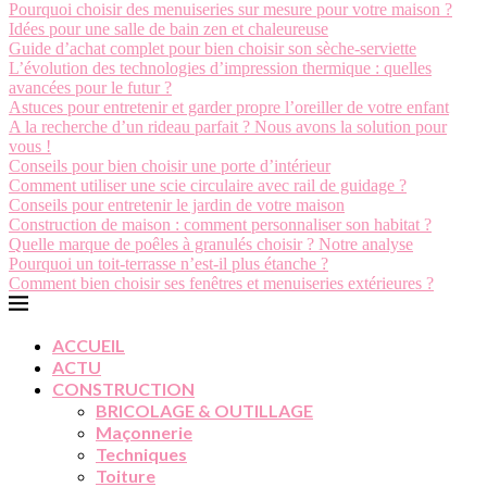
Pourquoi choisir des menuiseries sur mesure pour votre maison ?
Idées pour une salle de bain zen et chaleureuse
Guide d’achat complet pour bien choisir son sèche-serviette
L’évolution des technologies d’impression thermique : quelles
avancées pour le futur ?
Astuces pour entretenir et garder propre l’oreiller de votre enfant
A la recherche d’un rideau parfait ? Nous avons la solution pour
vous !
Conseils pour bien choisir une porte d’intérieur
Comment utiliser une scie circulaire avec rail de guidage ?
Conseils pour entretenir le jardin de votre maison
Construction de maison : comment personnaliser son habitat ?
Quelle marque de poêles à granulés choisir ? Notre analyse
Pourquoi un toit-terrasse n’est-il plus étanche ?
Comment bien choisir ses fenêtres et menuiseries extérieures ?
ACCUEIL
ACTU
CONSTRUCTION
BRICOLAGE & OUTILLAGE
Maçonnerie
Techniques
Toiture