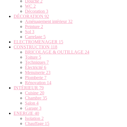
Douche
2
WC
2
Décoration
3
DÉCORATION
92
Aménagement intérieur
32
Peinture
2
Sol
3
Carrelage
5
ELECTROMENAGER
15
CONSTRUCTION
118
BRICOLAGE & OUTILLAGE
24
Toiture
5
Techniques
7
Électricité
6
Menuiserie
23
Plomberie
7
Rénovation
14
INTÉRIEUR
79
Cuisine
20
Chambre
35
Salon
4
Garage
3
ENERGIE
40
Isolation
2
Chauffage
15