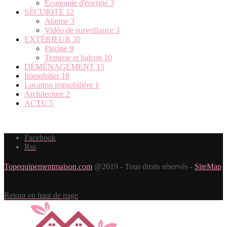
Economie d'énergie
3
SÉCURITÉ
12
Alarme
3
Vidéo de surveillance
3
EXTÉRIEUR
30
Piscine
9
Terrasse et balcon
10
DÉMÉNAGEMENT
15
Immobilier
18
Location immobilière
1
Architecture
2
ACTU
5
Facebook
Rss
Topequipementmaison.com
@2019 - Tous droits réservés -
SiteMap
Retour en haut de page