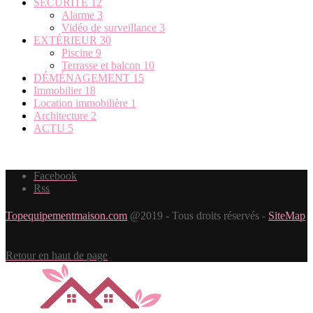
SÉCURITÉ
12
Alarme
3
Vidéo de surveillance
3
EXTÉRIEUR
30
Piscine
9
Terrasse et balcon
10
DÉMÉNAGEMENT
15
Immobilier
18
Location immobilière
1
Architecture
2
ACTU
5
Facebook
Rss
Topequipementmaison.com
@2019 - Tous droits réservés -
SiteMap
Retour en haut de page