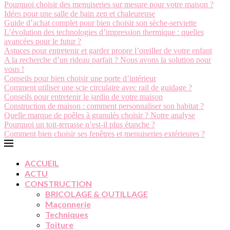
Pourquoi choisir des menuiseries sur mesure pour votre maison ?
Idées pour une salle de bain zen et chaleureuse
Guide d’achat complet pour bien choisir son sèche-serviette
L’évolution des technologies d’impression thermique : quelles
avancées pour le futur ?
Astuces pour entretenir et garder propre l’oreiller de votre enfant
A la recherche d’un rideau parfait ? Nous avons la solution pour
vous !
Conseils pour bien choisir une porte d’intérieur
Comment utiliser une scie circulaire avec rail de guidage ?
Conseils pour entretenir le jardin de votre maison
Construction de maison : comment personnaliser son habitat ?
Quelle marque de poêles à granulés choisir ? Notre analyse
Pourquoi un toit-terrasse n’est-il plus étanche ?
Comment bien choisir ses fenêtres et menuiseries extérieures ?
ACCUEIL
ACTU
CONSTRUCTION
BRICOLAGE & OUTILLAGE
Maçonnerie
Techniques
Toiture