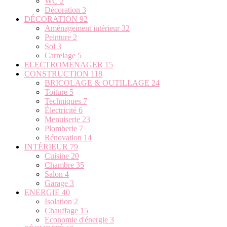
WC
2
Décoration
3
DÉCORATION
92
Aménagement intérieur
32
Peinture
2
Sol
3
Carrelage
5
ELECTROMENAGER
15
CONSTRUCTION
118
BRICOLAGE & OUTILLAGE
24
Toiture
5
Techniques
7
Électricité
6
Menuiserie
23
Plomberie
7
Rénovation
14
INTÉRIEUR
79
Cuisine
20
Chambre
35
Salon
4
Garage
3
ENERGIE
40
Isolation
2
Chauffage
15
Economie d'énergie
3