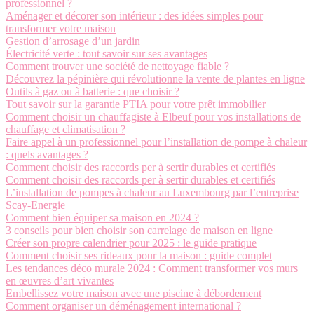
professionnel ?
Aménager et décorer son intérieur : des idées simples pour
transformer votre maison
Gestion d’arrosage d’un jardin
Électricité verte : tout savoir sur ses avantages
Comment trouver une société de nettoyage fiable ?
Découvrez la pépinière qui révolutionne la vente de plantes en ligne
Outils à gaz ou à batterie : que choisir ?
Tout savoir sur la garantie PTIA pour votre prêt immobilier
Comment choisir un chauffagiste à Elbeuf pour vos installations de
chauffage et climatisation ?
Faire appel à un professionnel pour l’installation de pompe à chaleur
: quels avantages ?
Comment choisir des raccords per à sertir durables et certifiés
Comment choisir des raccords per à sertir durables et certifiés
L’installation de pompes à chaleur au Luxembourg par l’entreprise
Scay-Energie
Comment bien équiper sa maison en 2024 ?
3 conseils pour bien choisir son carrelage de maison en ligne
Créer son propre calendrier pour 2025 : le guide pratique
Comment choisir ses rideaux pour la maison : guide complet
Les tendances déco murale 2024 : Comment transformer vos murs
en œuvres d’art vivantes
Embellissez votre maison avec une piscine à débordement
Comment organiser un déménagement international ?