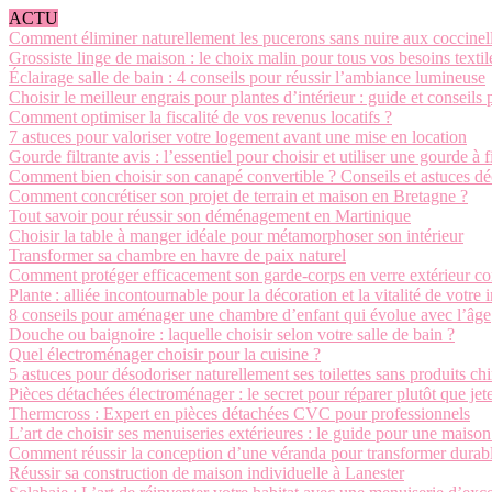
ACTU
Comment éliminer naturellement les pucerons sans nuire aux coccinel
Grossiste linge de maison : le choix malin pour tous vos besoins textil
Éclairage salle de bain : 4 conseils pour réussir l’ambiance lumineuse
Choisir le meilleur engrais pour plantes d’intérieur : guide et conseils 
Comment optimiser la fiscalité de vos revenus locatifs ?
7 astuces pour valoriser votre logement avant une mise en location
Gourde filtrante avis : l’essentiel pour choisir et utiliser une gourde à f
Comment bien choisir son canapé convertible ? Conseils et astuces d
Comment concrétiser son projet de terrain et maison en Bretagne ?
Tout savoir pour réussir son déménagement en Martinique
Choisir la table à manger idéale pour métamorphoser son intérieur
Transformer sa chambre en havre de paix naturel
Comment protéger efficacement son garde-corps en verre extérieur con
Plante : alliée incontournable pour la décoration et la vitalité de votre i
8 conseils pour aménager une chambre d’enfant qui évolue avec l’âge
Douche ou baignoire : laquelle choisir selon votre salle de bain ?
Quel électroménager choisir pour la cuisine ?
5 astuces pour désodoriser naturellement ses toilettes sans produits c
Pièces détachées électroménager : le secret pour réparer plutôt que jet
Thermcross : Expert en pièces détachées CVC pour professionnels
L’art de choisir ses menuiseries extérieures : le guide pour une maiso
Comment réussir la conception d’une véranda pour transformer durabl
Réussir sa construction de maison individuelle à Lanester