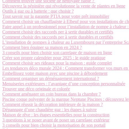
Comment trouver une société de nettoyage fiable ?
Découvrez la pépinière qui révolutionne la vente de plantes en ligne
Outils à gaz ou à batterie : que choisir ?
Tout savoir sur la garantie PTIA pour votre prêt immobilier
Comment choisir un chauffagiste à Elbeuf pour vos installations de cha
Faire appel à un professionnel pour l’installation de pompe à chaleur 
Comment choisir des raccords per à sertir durables et certifiés
Comment choisir des raccords per à sertir durables et certifiés
L’installation de pompes à chaleur au Luxembourg par l’entreprise S
Comment bien équiper sa maison en 2024 ?
3 conseils pour bien choisir son carrelage de maison en ligne
Créer son propre calendrier pour 2025 : le guide pratique
Comment choisir ses rideaux pour la maison : guide complet
Les tendances déco murale 2024 : Comment transformer vos murs en 
Embellissez votre maison avec une piscine à débordement
Comment organiser un déménagement international ?
Menuiseries extérieures : l’avantage d’une conception personnalisée
Trouver une déco originale et colorée
Comment aménager un coin bureau dans la chambre ?
Piscine coque polyester de la marque Neptune Piscines : découvrez le
Comment réussir la décoration intérieure de la maison ?
Dépannage d’une chaudière gaz : les étapes à suivre
Maison de rêve : les étapes essentielles pour la construction
3 questions à se poser avant de poser un carrelage extérieur
3 conseils pour bien choisir la motorisation de son portail