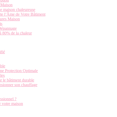
eption
a Maison
ne maison chaleureuse
cte l’Âme de Votre Bâtiment
tures Maison
is
 Dépannage
’à 80% de la chaleur
ifié
ble
une Protection Optimale
les
r le bâtiment durable
ensionner son chauffage
ssionnel ?
r votre maison