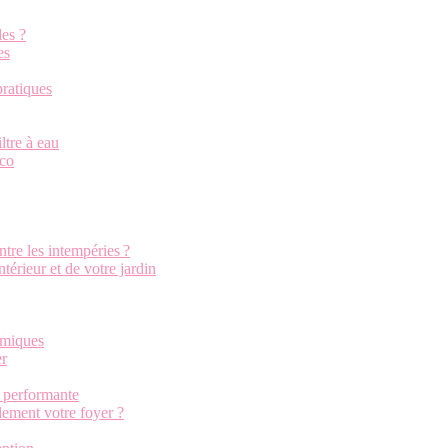
les ?
es
pratiques
iltre à eau
éco
tre les intempéries ?
ntérieur et de votre jardin
himiques
er
n performante
ement votre foyer ?