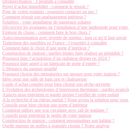
Désinsectisation : 3 produits à connaître
Projet d’achat immobilier : comment le réussir ?
Pose de volets roulants : pourquoi contacter un pro ?
Comment réussir son aménagement intérieur ?
Solarbox : votre installateur de panneaux solaires
Découvrez les avantages de l’installation d’une lambourde pour votre 
Embout de chaise : comment faire le bon choix ?
Autoconsommation avec revente de surplus : tout ce qu’il faut savoir
Traitement des nuisibles en France : l’essentiel à connaître
Comment faire le choix d’une porte d’intérieur ?
Construction de maison : quelles études faire réaliser au préalable ?
Pourquoi faire l’acquisition d’un radiateur design en 2024 ?
Pourquoi faire appel à un fabricant de porte d’entrée ?
L’élégance du parquet stratifié
Pourquoi choisir des menuiseries sur mesure pour votre maison ?
Idées pour une salle de bain zen et chaleureuse
Guide d’achat complet pour bien choisir son sèche-serviette
L’évolution des technologies d’impression thermique : quelles avancée
Astuces pour entretenir et garder propre l’oreiller de votre enfant
A la recherche d’un rideau parfait ? Nous avons la solution pour vous 
Conseils pour bien choisir une porte d’intérieur
Comment utiliser une scie circulaire avec rail de guidage ?
Conseils pour entretenir le jardin de votre maison
Construction de maison : comment personnaliser son habitat ?
Quelle marque de poêles à granulés choisir ? Notre analyse