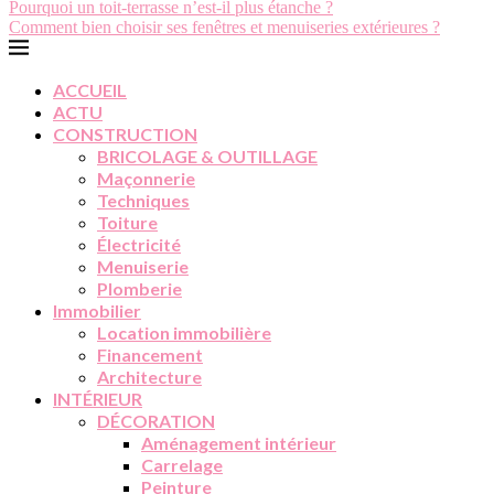
Pourquoi un toit-terrasse n’est-il plus étanche ?
Comment bien choisir ses fenêtres et menuiseries extérieures ?
ACCUEIL
ACTU
CONSTRUCTION
BRICOLAGE & OUTILLAGE
Maçonnerie
Techniques
Toiture
Électricité
Menuiserie
Plomberie
Immobilier
Location immobilière
Financement
Architecture
INTÉRIEUR
DÉCORATION
Aménagement intérieur
Carrelage
Peinture