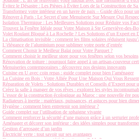
Solabaie : L’art de réinventer votre habitat avec une menuiserie d’exc
Évitez le Désastre : Les Pièges à Éviter Lors de la Construction de S
Transformez votre intérieur en un havre de paix – Guide déco pour u
Rénover à Paris : Le Secret d’une Menuiserie Sur Mesure Qui Respe
Isolation Thermique : Les Meilleures Solutions pour Réduire vos Fac
Trouvez la Fenêtre Idéale pour Votre Maison à Ste Geneviève-des-Bo
Volet Roulant Bloqué à La Rochelle ? Les Solutions d’un Expert en
La climatisation invisible : comment les films solaires réduisent jusqu
L’élégance de l’aluminium pour sublimer votre porte d’entrée
Comment Choisir le Meilleur Balai pour Votre Parquet ?
Comment choisir le meilleur store pour vos fenêtres selon vos besoins
Rénovation de toiture : pourquoi faire appel à un artisan-couvreur cert
Menuiseries contemporaines : découvrez nos designs innovants
Cuisine en U avec coin repas : guide complet pour bien l’aménager
La Cuisine en Bois : Votre Alliée Pour Une Maison Qui Vous Ressem
Réparation de Volets : Solutions Durables et Conseils d’Expert pour 
Créez la salle à manger de vos rêves : explorez les styles incontournab
L’essor de la construction écologique au Maroc : une nouvelle ère pou
Radiateurs à inertie : matériaux, puissances, et astuces pour bien dim
Hygiène : comment bien entretenir son intérieur ?
Guide complet sur l’utilisation de sphaigne vivante
Comment renforcer la sécurité d’une maison grâce à un serrurier profe
Aménager et décorer son intérieur : des idées simples pour transforme
Gestion d’arrosage d’un jardin
Électricité verte : tout savoir sur ses avantages