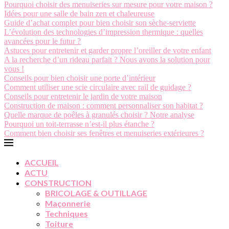
Pourquoi choisir des menuiseries sur mesure pour votre maison ?
Idées pour une salle de bain zen et chaleureuse
Guide d’achat complet pour bien choisir son sèche-serviette
L’évolution des technologies d’impression thermique : quelles
avancées pour le futur ?
Astuces pour entretenir et garder propre l’oreiller de votre enfant
A la recherche d’un rideau parfait ? Nous avons la solution pour
vous !
Conseils pour bien choisir une porte d’intérieur
Comment utiliser une scie circulaire avec rail de guidage ?
Conseils pour entretenir le jardin de votre maison
Construction de maison : comment personnaliser son habitat ?
Quelle marque de poêles à granulés choisir ? Notre analyse
Pourquoi un toit-terrasse n’est-il plus étanche ?
Comment bien choisir ses fenêtres et menuiseries extérieures ?
ACCUEIL
ACTU
CONSTRUCTION
BRICOLAGE & OUTILLAGE
Maçonnerie
Techniques
Toiture