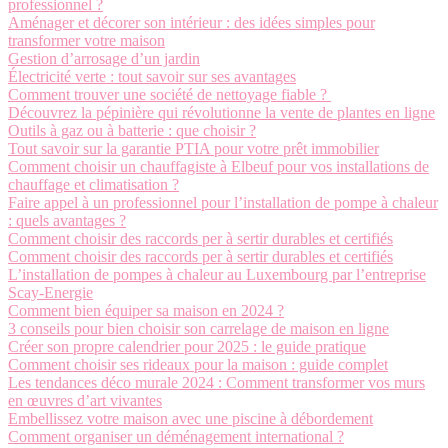
professionnel ?
Aménager et décorer son intérieur : des idées simples pour
transformer votre maison
Gestion d’arrosage d’un jardin
Électricité verte : tout savoir sur ses avantages
Comment trouver une société de nettoyage fiable ?
Découvrez la pépinière qui révolutionne la vente de plantes en ligne
Outils à gaz ou à batterie : que choisir ?
Tout savoir sur la garantie PTIA pour votre prêt immobilier
Comment choisir un chauffagiste à Elbeuf pour vos installations de
chauffage et climatisation ?
Faire appel à un professionnel pour l’installation de pompe à chaleur
: quels avantages ?
Comment choisir des raccords per à sertir durables et certifiés
Comment choisir des raccords per à sertir durables et certifiés
L’installation de pompes à chaleur au Luxembourg par l’entreprise
Scay-Energie
Comment bien équiper sa maison en 2024 ?
3 conseils pour bien choisir son carrelage de maison en ligne
Créer son propre calendrier pour 2025 : le guide pratique
Comment choisir ses rideaux pour la maison : guide complet
Les tendances déco murale 2024 : Comment transformer vos murs
en œuvres d’art vivantes
Embellissez votre maison avec une piscine à débordement
Comment organiser un déménagement international ?