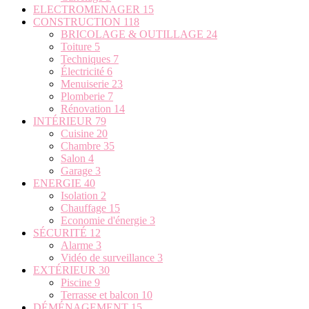
ELECTROMENAGER
15
CONSTRUCTION
118
BRICOLAGE & OUTILLAGE
24
Toiture
5
Techniques
7
Électricité
6
Menuiserie
23
Plomberie
7
Rénovation
14
INTÉRIEUR
79
Cuisine
20
Chambre
35
Salon
4
Garage
3
ENERGIE
40
Isolation
2
Chauffage
15
Economie d'énergie
3
SÉCURITÉ
12
Alarme
3
Vidéo de surveillance
3
EXTÉRIEUR
30
Piscine
9
Terrasse et balcon
10
DÉMÉNAGEMENT
15