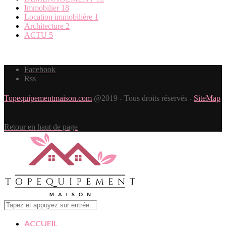
Immobilier
18
Location immobilière
1
Architecture
2
ACTU
5
Facebook
Rss
Topequipementmaison.com
@2019 - Tous droits réservés -
SiteMap
Retour en haut de page
ACCUEIL