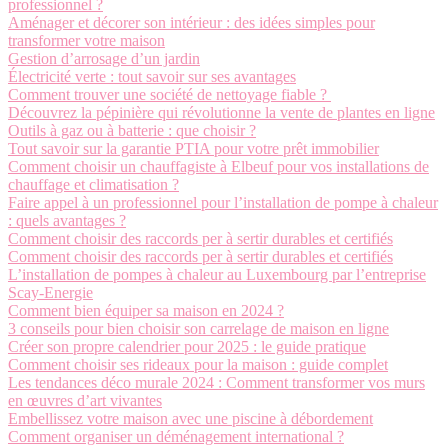
professionnel ?
Aménager et décorer son intérieur : des idées simples pour
transformer votre maison
Gestion d’arrosage d’un jardin
Électricité verte : tout savoir sur ses avantages
Comment trouver une société de nettoyage fiable ?
Découvrez la pépinière qui révolutionne la vente de plantes en ligne
Outils à gaz ou à batterie : que choisir ?
Tout savoir sur la garantie PTIA pour votre prêt immobilier
Comment choisir un chauffagiste à Elbeuf pour vos installations de
chauffage et climatisation ?
Faire appel à un professionnel pour l’installation de pompe à chaleur
: quels avantages ?
Comment choisir des raccords per à sertir durables et certifiés
Comment choisir des raccords per à sertir durables et certifiés
L’installation de pompes à chaleur au Luxembourg par l’entreprise
Scay-Energie
Comment bien équiper sa maison en 2024 ?
3 conseils pour bien choisir son carrelage de maison en ligne
Créer son propre calendrier pour 2025 : le guide pratique
Comment choisir ses rideaux pour la maison : guide complet
Les tendances déco murale 2024 : Comment transformer vos murs
en œuvres d’art vivantes
Embellissez votre maison avec une piscine à débordement
Comment organiser un déménagement international ?