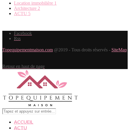
Location immobilière
1
Architecture
2
ACTU
5
Facebook
Rss
Topequipementmaison.com
@2019 - Tous droits réservés -
SiteMap
Retour en haut de page
ACCUEIL
ACTU