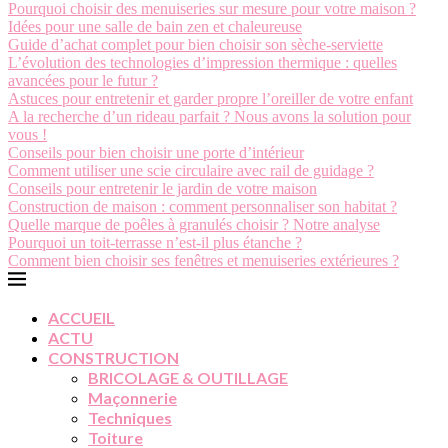
Pourquoi choisir des menuiseries sur mesure pour votre maison ?
Idées pour une salle de bain zen et chaleureuse
Guide d’achat complet pour bien choisir son sèche-serviette
L’évolution des technologies d’impression thermique : quelles
avancées pour le futur ?
Astuces pour entretenir et garder propre l’oreiller de votre enfant
A la recherche d’un rideau parfait ? Nous avons la solution pour
vous !
Conseils pour bien choisir une porte d’intérieur
Comment utiliser une scie circulaire avec rail de guidage ?
Conseils pour entretenir le jardin de votre maison
Construction de maison : comment personnaliser son habitat ?
Quelle marque de poêles à granulés choisir ? Notre analyse
Pourquoi un toit-terrasse n’est-il plus étanche ?
Comment bien choisir ses fenêtres et menuiseries extérieures ?
ACCUEIL
ACTU
CONSTRUCTION
BRICOLAGE & OUTILLAGE
Maçonnerie
Techniques
Toiture